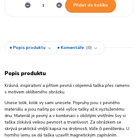
Přidat do košíku
Popis produktu
Komentáře
0
Popis produktu
Krásná, inspirativní a přitom pevná i objemná taška přes rameno
s motivem oblíbeného obrázku.
Unese tolik, kolik vy sami unesete. Popruhy jsou z pevného
materiálu a jsou našity po celé výšce tašky až k vyztuženému
dnu. Materiál je pevný a v kombinaci s obšitými vnitřními švy si
taška získává velkou pevnost a trvanlivost. Za obrázkem se
skrývá praktická vnější kapsa na drobnosti, klíče či peněženku. U
horního lemu se dá taška uzavřít magnetickým zapínáním.