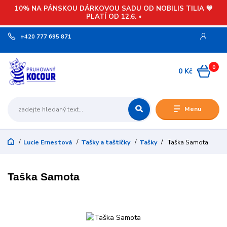
10% NA PÁNSKOU DÁRKOVOU SADU OD NOBILIS TILIA 💙
PLATÍ OD 12.6. »
+420 777 695 871
0
0 Kč
Menu
Lucie Ernestová
Tašky a taštičky
Tašky
Taška Samota
Taška Samota