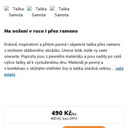
Na nošení v ruce i přes rameno
Krásná, inspirativní a přitom pevná i objemná taška přes rameno
s motivem oblíbeného obrázku. Unese tolik, kolik vy sami
unesete. Popruhy jsou z pevného materiálu a jsou našity po celé
výšce tašky až k vyztuženému dnu. Materiál je pevný a
v kombinaci s obšitými vnitřními švy si taška získává velkou ...
celý
popis
490 Kč
/
ks
405 Kč
bez DPH