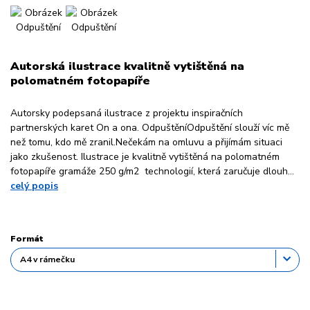
Autorská ilustrace kvalitně vytištěná na
polomatném fotopapíře
Autorsky podepsaná ilustrace z projektu inspiračních
partnerských karet On a ona. OdpuštěníOdpuštění slouží víc mě
než tomu, kdo mě zranil.Nečekám na omluvu a přijímám situaci
jako zkušenost. Ilustrace je kvalitně vytištěná na polomatném
fotopapíře gramáže 250 g/m2 technologií, která zaručuje dlouh...
celý popis
Formát