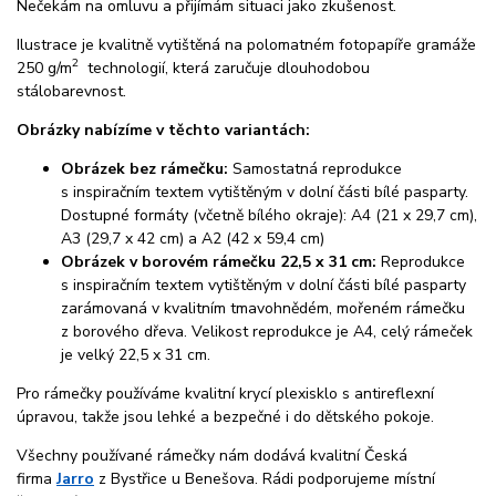
Nečekám na omluvu a přijímám situaci jako zkušenost.
Ilustrace je kvalitně vytištěná na polomatném fotopapíře gramáže
2
250 g/m
technologií, která zaručuje dlouhodobou
stálobarevnost.
Obrázky nabízíme v těchto variantách:
Obrázek bez rámečku:
Samostatná reprodukce
s inspiračním textem vytištěným v dolní části bílé pasparty.
Dostupné formáty (včetně bílého okraje): A4 (21 x 29,7 cm),
A3 (29,7 x 42 cm) a A2 (42 x 59,4 cm)
Obrázek v borovém rámečku 22,5 x 31 cm:
Reprodukce
s inspiračním textem vytištěným v dolní části bílé pasparty
zarámovaná v kvalitním tmavohnědém, mořeném rámečku
z borového dřeva. Velikost reprodukce je A4, celý rámeček
je velký 22,5 x 31 cm.
Pro rámečky používáme kvalitní krycí plexisklo s antireflexní
úpravou, takže jsou lehké a bezpečné i do dětského pokoje.
Všechny používané rámečky nám dodává kvalitní Česká
firma
Jarro
z Bystřice u Benešova. Rádi podporujeme místní