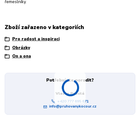
řemeslníky.
Zboží zařazeno v kategoriích
Pro radost a inspiraci
Obrázky
On a ona
Potřebujete poradit?
Vlasta Prostá
+420 777 695 871
info@pruhovanykocour.cz