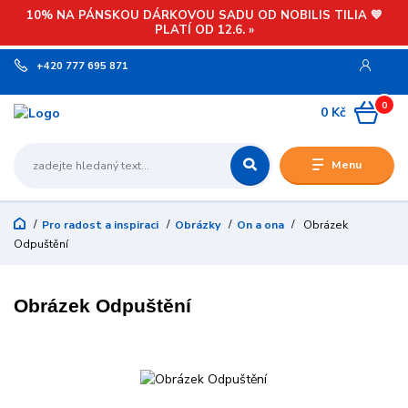
10% NA PÁNSKOU DÁRKOVOU SADU OD NOBILIS TILIA 💙
PLATÍ OD 12.6. »
+420 777 695 871
0
0 Kč
Menu
Pro radost a inspiraci
Obrázky
On a ona
Obrázek
Odpuštění
Obrázek Odpuštění