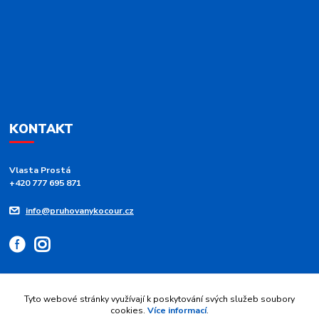
KONTAKT
Vlasta Prostá
+420 777 695 871
info@pruhovanykocour.cz
Tyto webové stránky využívají k poskytování svých služeb soubory
cookies.
Více informací
.
Upravit sběr cookies.