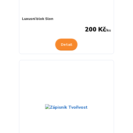
Luxusní blok Slon
200 Kč
/
ks
Detail