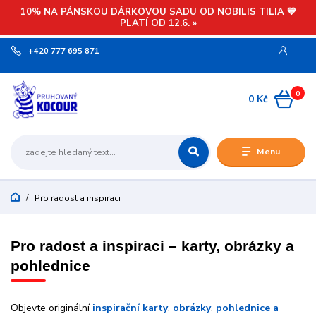
10% NA PÁNSKOU DÁRKOVOU SADU OD NOBILIS TILIA 💙
PLATÍ OD 12.6. »
+420 777 695 871
0
0 Kč
Menu
Pro radost a inspiraci
Pro radost a inspiraci – karty, obrázky a
pohlednice
Objevte originální
inspirační karty
,
obrázky
,
pohlednice a