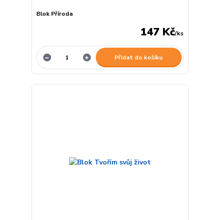
Blok Příroda
147 Kč
/
ks
Přidat do košíku