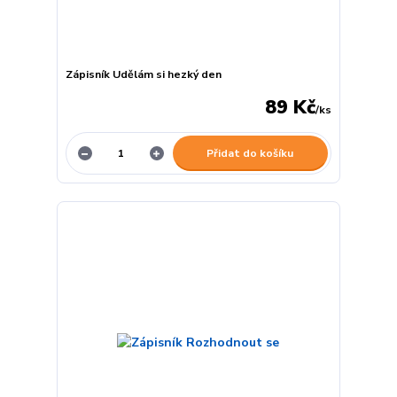
Zápisník Udělám si hezký den
89 Kč
/
ks
Přidat do košíku