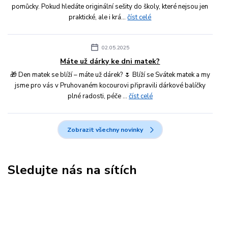
pomůcky. Pokud hledáte originální sešity do školy, které nejsou jen
praktické, ale i krá...
číst celé
02.05.2025
Máte už dárky ke dni matek?
🎁 Den matek se blíží – máte už dárek? 🌷 Blíží se Svátek matek a my
jsme pro vás v Pruhovaném kocourovi připravili dárkové balíčky
plné radosti, péče ...
číst celé
Zobrazit všechny novinky
Sledujte nás na sítích