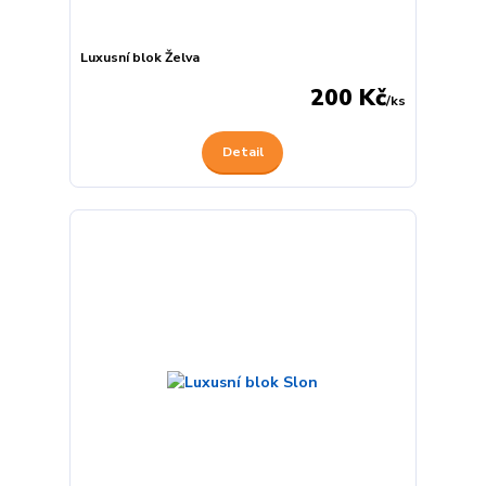
Luxusní blok Želva
200 Kč
/
ks
Detail