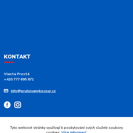
KONTAKT
Vlasta Prostá
+420 777 695 871
info@pruhovanykocour.cz
Tyto webové stránky využívají k poskytování svých služeb soubory
cookies.
Více informací
.
Upravit sběr cookies.