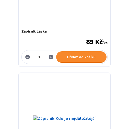
Zápisník Láska
89 Kč
/
ks
Přidat do košíku