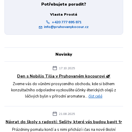
Potřebujete poradit?
Vlasta Prostá
+420 777 695 871
info@pruhovanykocour.cz
Novinky
17.10.2025
Den s Nobilis Tilia v Pruhovaném kocourovi 🌿
Zveme vás do vůněmi prosyceného obchodu, kde si během
konzultačního odpoledne vyzkoušíte účinky éterických olejů z
léčivých bylin v přírodní aromatera...
číst celé
21.08.2025
Návrat do školy s radostí: Sešity, které vás budou bavit ✨
Prázdniny pomalu končí a s nimi přichází i čas na nové školní