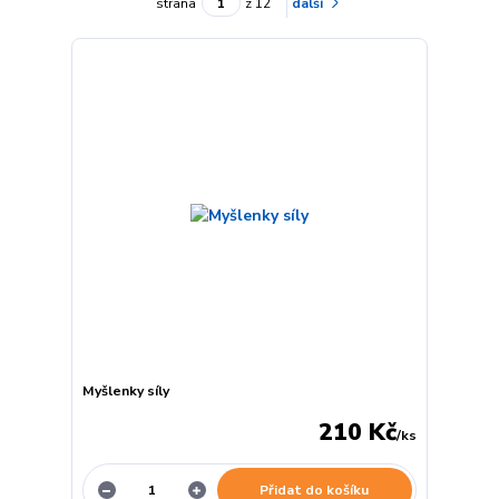
strana
z 12
další
Myšlenky síly
210 Kč
/
ks
Přidat do košíku