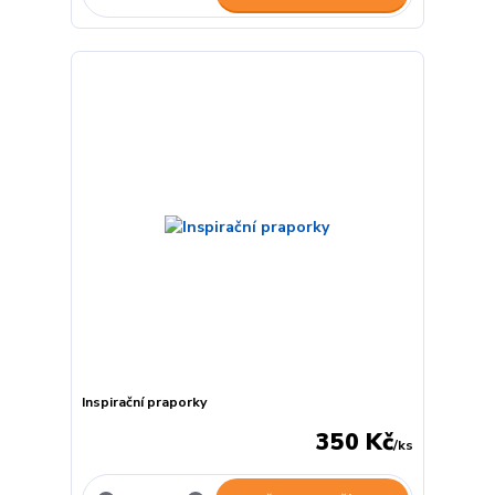
Inspirační praporky
350 Kč
/
ks