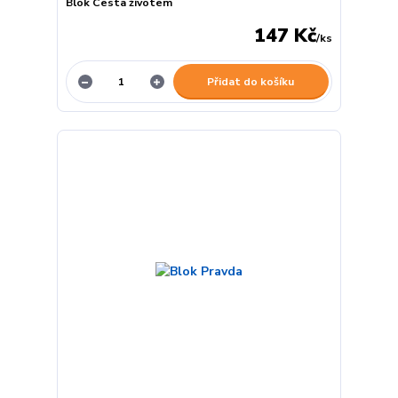
Blok Cesta životem
147 Kč
/
ks
Přidat do košíku