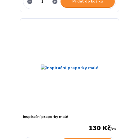
Přidat do košíku
Inspirační praporky malé
130 Kč
/
ks