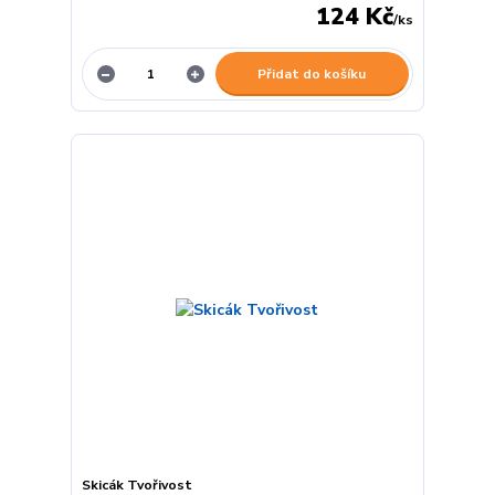
124 Kč
/
ks
Přidat do košíku
Skicák Tvořivost