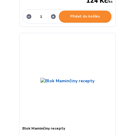
124 Kč
/
ks
Přidat do košíku
Blok Maminčiny recepty