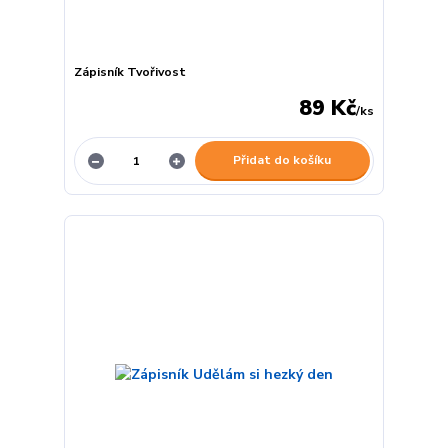
Zápisník Tvořivost
89 Kč
/
ks
Přidat do košíku