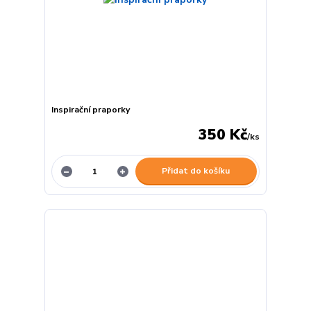
Inspirační praporky
350 Kč
/
ks
Přidat do košíku