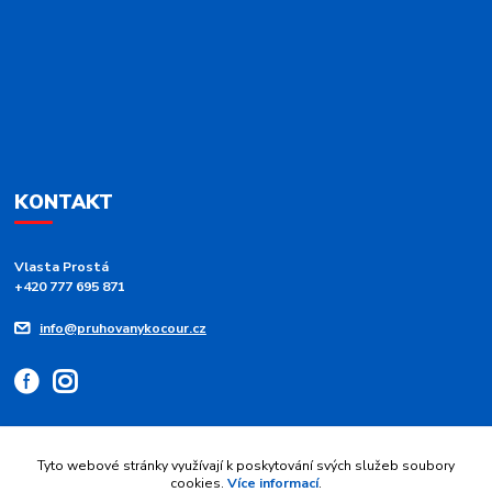
KONTAKT
Vlasta Prostá
+420 777 695 871
info@pruhovanykocour.cz
Tyto webové stránky využívají k poskytování svých služeb soubory
cookies.
Více informací
.
Upravit sběr cookies.