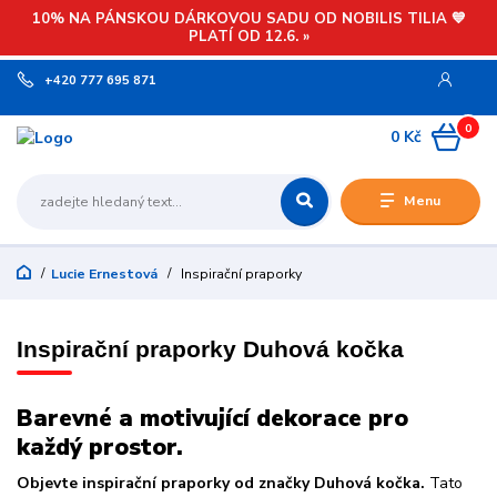
10% NA PÁNSKOU DÁRKOVOU SADU OD NOBILIS TILIA 💙
PLATÍ OD 12.6. »
+420 777 695 871
0
0 Kč
Menu
Lucie Ernestová
Inspirační praporky
Inspirační praporky Duhová kočka
Barevné a motivující dekorace pro
každý prostor.
Objevte inspirační praporky od značky Duhová kočka.
Tato