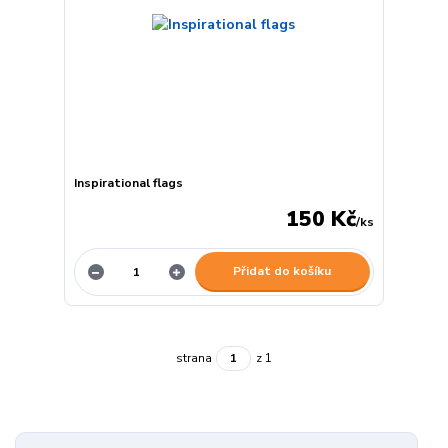
Inspirational flags
150 Kč
/
ks
Přidat do košíku
strana
z 1