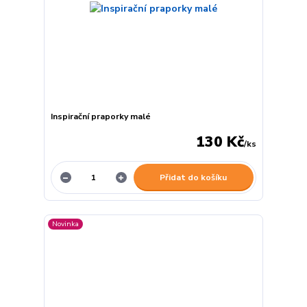
Inspirační praporky malé
130 Kč
/
ks
Přidat do košíku
Novinka