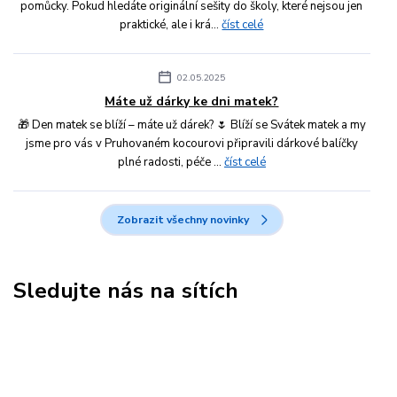
pomůcky. Pokud hledáte originální sešity do školy, které nejsou jen
praktické, ale i krá...
číst celé
02.05.2025
Máte už dárky ke dni matek?
🎁 Den matek se blíží – máte už dárek? 🌷 Blíží se Svátek matek a my
jsme pro vás v Pruhovaném kocourovi připravili dárkové balíčky
plné radosti, péče ...
číst celé
Zobrazit všechny novinky
Sledujte nás na sítích