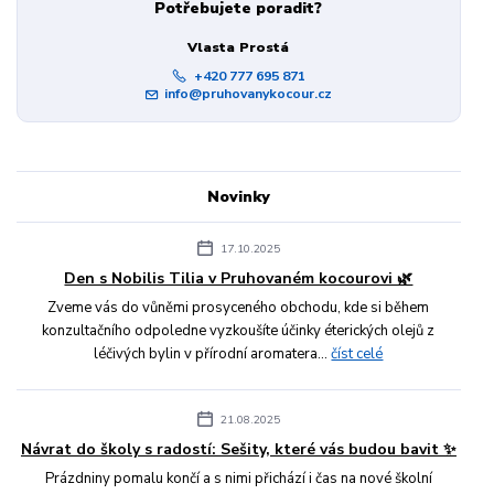
Potřebujete poradit?
Vlasta Prostá
+420 777 695 871
info@pruhovanykocour.cz
Novinky
17.10.2025
Den s Nobilis Tilia v Pruhovaném kocourovi 🌿
Zveme vás do vůněmi prosyceného obchodu, kde si během
konzultačního odpoledne vyzkoušíte účinky éterických olejů z
léčivých bylin v přírodní aromatera...
číst celé
21.08.2025
Návrat do školy s radostí: Sešity, které vás budou bavit ✨
Prázdniny pomalu končí a s nimi přichází i čas na nové školní