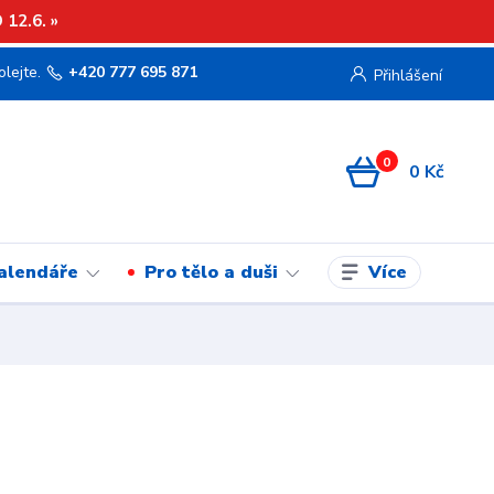
12.6. »
olejte.
+420 777 695 871
Přihlášení
0
0 Kč
Více
kalendáře
Pro tělo a duši