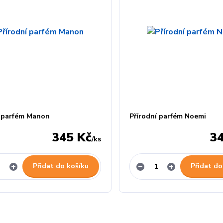
í parfém Manon
Přírodní parfém Noemi
345 Kč
3
/
ks
Přidat do košíku
Přidat do