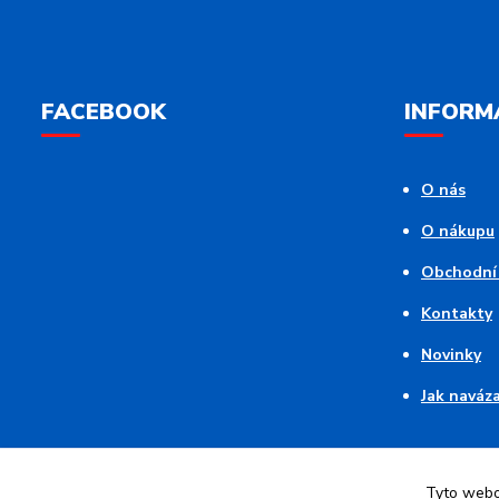
FACEBOOK
INFORM
O nás
O nákupu
Obchodní
Kontakty
Novinky
Jak naváz
Tyto webov