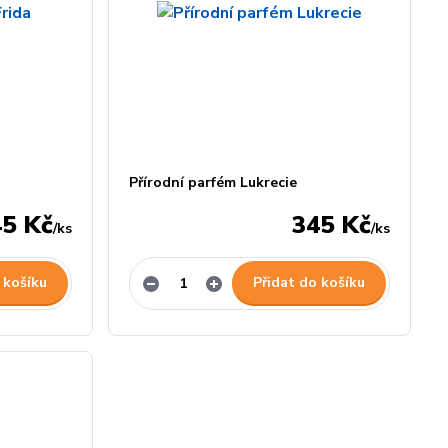
Přírodní parfém Lukrecie
45 Kč
345 Kč
/
ks
/
ks
 košíku
Přidat do košíku