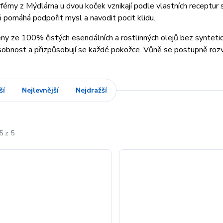
arfémy z
Mýdlárna u dvou koček
vznikají podle vlastních receptur 
 pomáhá podpořit mysl a navodit pocit klidu.
ny ze 100% čistých esenciálních a rostlinných olejů bez synteti
sobnost a přizpůsobují se každé pokožce. Vůně se postupně rozvíjí
ší
Nejlevnější
Nejdražší
5 z 5