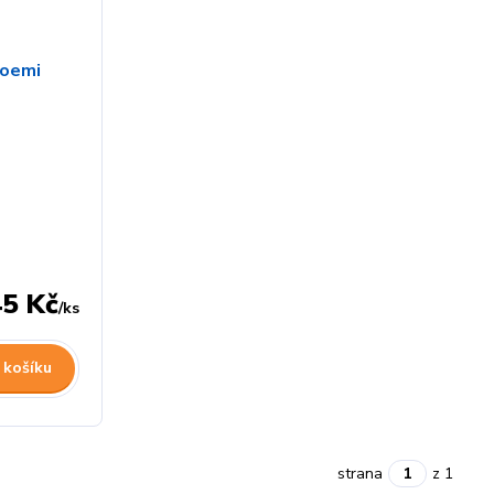
45 Kč
/
ks
 košíku
strana
z 1