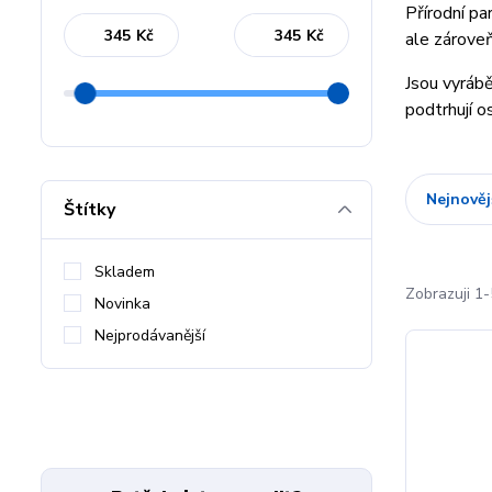
Přírodní p
Kč
Kč
ale zároveň
Jsou vyrábě
podtrhují o
Nejnověj
Štítky
Skladem
Zobrazuji 1-
Novinka
Nejprodávanější