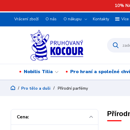
10% NA
Vrácení zboží
O nás
O nákupu
Kontakty
Více
Nobilis Tilia
Pro hraní a společné chv
Pro tělo a duši
Přírodní parfémy
Přírod
Cena: