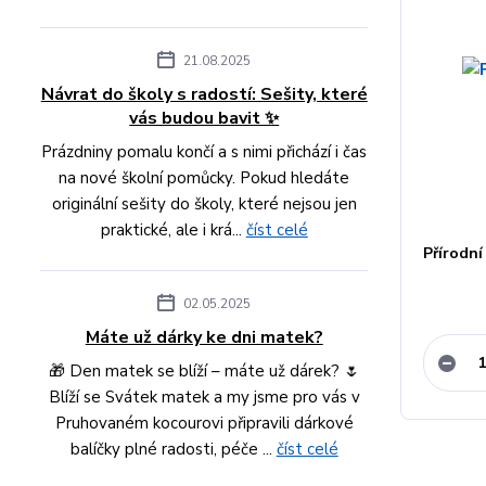
21.08.2025
Návrat do školy s radostí: Sešity, které
vás budou bavit ✨
Prázdniny pomalu končí a s nimi přichází i čas
na nové školní pomůcky. Pokud hledáte
originální sešity do školy, které nejsou jen
praktické, ale i krá...
číst celé
Přírodn
02.05.2025
Máte už dárky ke dni matek?
🎁 Den matek se blíží – máte už dárek? 🌷
Blíží se Svátek matek a my jsme pro vás v
Pruhovaném kocourovi připravili dárkové
balíčky plné radosti, péče ...
číst celé