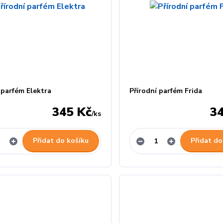
 parfém Elektra
Přírodní parfém Frida
345 Kč
3
/
ks
Přidat do košíku
Přidat do