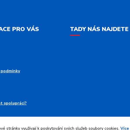
ACE PRO VÁS
TADY NÁS NAJDETE
 podmínky
at spolupráci?
é stránky využívají k poskytování svých služeb soubory cookies.
Více