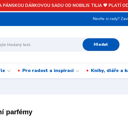
 PÁNSKOU DÁRKOVOU SADU OD NOBILIS TILIA 💙 PLATÍ OD 
Nevíte si rady? Zav
Hledat
íle
Pro radost a inspiraci
Knihy, diáře a 
ní parfémy