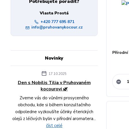
Potřebujete poradit?
Vlasta Prostá
+420 777 695 871
info@pruhovanykocour.cz
Přírodní
Novinky
17.10.2025
Den s Nobilis Tilia v Pruhovaném
kocourovi 🌿
Zveme vás do vůněmi prosyceného
obchodu, kde si během konzultačního
odpoledne vyzkoušíte účinky éterických
olejů z léčivých bylin v přírodní aromatera...
číst celé