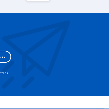
t se
tteru.