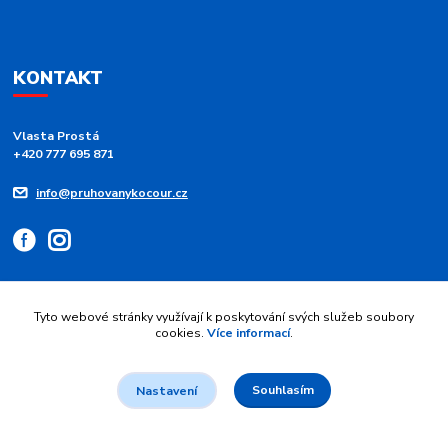
KONTAKT
Vlasta Prostá
+420 777 695 871
info@pruhovanykocour.cz
Tyto webové stránky využívají k poskytování svých služeb soubory
cookies.
Více informací
.
Upravit sběr cookies.
Souhlasím
© 2026 Pruhovaný kocour - modré pruhy 💙 srdce z duhy | Vytvořil
Jan
Nastavení
Maier
.
Vytvořeno na
Eshop-rychle.cz