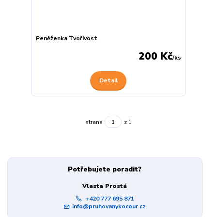
Peněženka Tvořivost
200 Kč
/
ks
Detail
strana
z 1
Potřebujete poradit?
Vlasta Prostá
+420 777 695 871
info@pruhovanykocour.cz