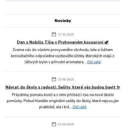
Novinky
17.10.2025
Den s Nobilis Tilia v Pruhovaném kocourovi 🌿
Zveme vás do vůněmi prosyceného obchodu, kde si během
konzultačního odpoledne vyzkoušíte účinky éterických olejů z
léčivých bylin v přírodní aromatera...
číst celé
21.08.2025
Návrat do školy s radostí: Sešity, které vás budou bavit ✨
Prázdniny pomalu končí a s nimi přichází i čas na nové školní
pomůcky. Pokud hledáte originální sešity do školy, které nejsou jen
praktické, ale i krá...
číst celé
02.05.2025