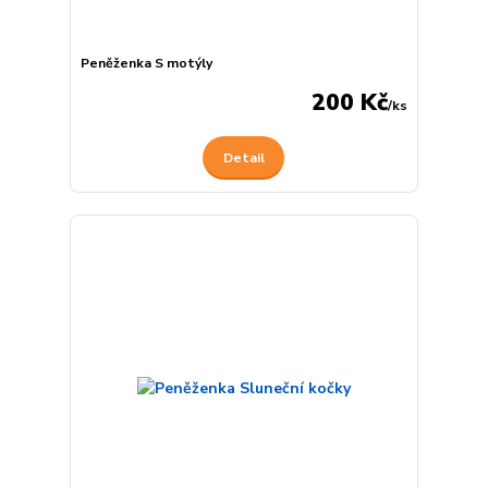
Peněženka S motýly
200 Kč
/
ks
Detail