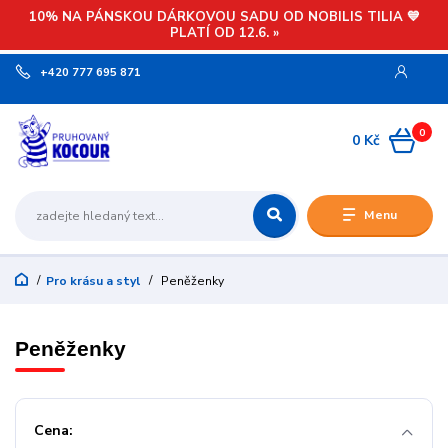
10% NA PÁNSKOU DÁRKOVOU SADU OD NOBILIS TILIA 💙
PLATÍ OD 12.6. »
+420 777 695 871
0
0 Kč
Menu
Pro krásu a styl
Peněženky
Peněženky
Cena: