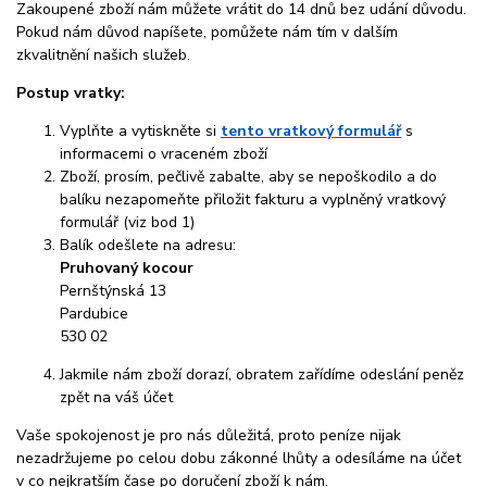
Zakoupené zboží nám můžete vrátit do 14 dnů bez udání důvodu.
Pokud nám důvod napíšete, pomůžete nám tím v dalším
zkvalitnění našich služeb.
Postup vratky:
Vyplňte a vytiskněte si
tento vratkový formulář
s
informacemi o vraceném zboží
Zboží, prosím, pečlivě zabalte, aby se nepoškodilo a do
balíku nezapomeňte přiložit fakturu a vyplněný vratkový
formulář (viz bod 1)
Balík odešlete na adresu:
Pruhovaný kocour
Pernštýnská 13
Pardubice
530 02
Jakmile nám zboží dorazí, obratem zařídíme odeslání peněz
zpět na váš účet
Vaše spokojenost je pro nás důležitá, proto peníze nijak
nezadržujeme po celou dobu zákonné lhůty a odesíláme na účet
v co nejkratším čase po doručení zboží k nám.