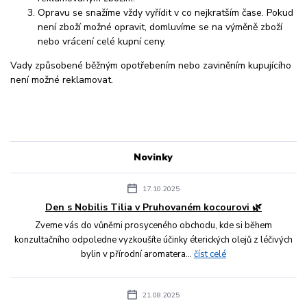
Opravu se snažíme vždy vyřídit v co nejkratším čase. Pokud
není zboží možné opravit, domluvíme se na výměně zboží
nebo vrácení celé kupní ceny.
Vady způsobené běžným opotřebením nebo zaviněním kupujícího
není možné reklamovat.
Novinky
17.10.2025
Den s Nobilis Tilia v Pruhovaném kocourovi 🌿
Zveme vás do vůněmi prosyceného obchodu, kde si během
konzultačního odpoledne vyzkoušíte účinky éterických olejů z léčivých
bylin v přírodní aromatera...
číst celé
21.08.2025