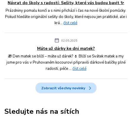
Návrat do školy s radostí: Sešity, které vás budou bavit ✨
Prázdniny pomalu končí a s nimi přichází i čas na nové školní pomůcky.
Pokud hledáte originální sešity do školy, které nejsou jen praktické, ale i
krá...
číst celé
02.05.2025
Máte už dárky ke dni matek?
🎁 Den matek se blíží – máte už dárek? 🌷 Blíží se Svátek matek a my
jsme pro vás v Pruhovaném kocourovi připravili dárkové balíčky plné
radosti, péče ...
číst celé
Zobrazit všechny novinky
Sledujte nás na sítích