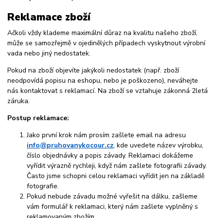
Reklamace zboží
Ačkoli vždy klademe maximální důraz na kvalitu našeho zboží,
může se samozřejmě v ojedinělých případech vyskytnout výrobní
vada nebo jiný nedostatek.
Pokud na zboží objevíte jakýkoli nedostatek (např. zboží
neodpovídá popisu na eshopu, nebo je poškozeno), neváhejte
nás kontaktovat s reklamací. Na zboží se vztahuje zákonná 2letá
záruka.
Postup reklamace:
Jako první krok nám prosím zašlete email na adresu
info@pruhovanykocour.cz
, kde uvedete název výrobku,
číslo objednávky a popis závady. Reklamaci dokážeme
vyřídit výrazně rychleji, když nám zašlete fotografii závady.
Často jsme schopni celou reklamaci vyřídit jen na základě
fotografie.
Pokud nebude závadu možné vyřešit na dálku, zašleme
vám formulář k reklamaci, který nám zašlete vyplněný s
reklamovaným zbožím.