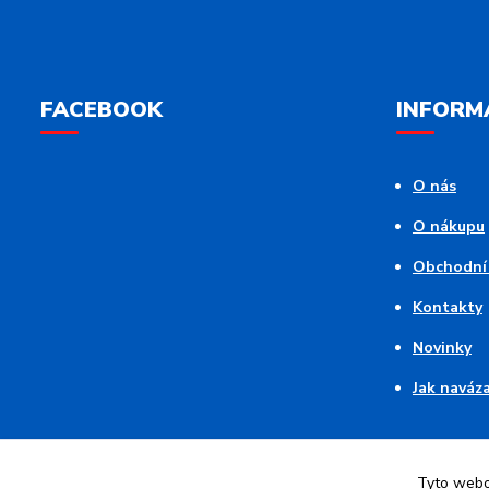
FACEBOOK
INFORM
O nás
O nákupu
Obchodní
Kontakty
Novinky
Jak naváz
Tyto webov