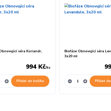
Obnovující séra Koriandr,
Biofáze Obnovující séra Le
3x20 ml
994 Kč
9
/
ks
Přidat do košíku
Přidat do