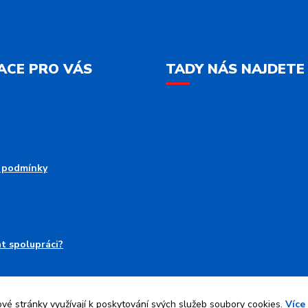
ACE PRO VÁS
TADY NÁS NAJDETE
 podmínky
at spolupráci?
é stránky využívají k poskytování svých služeb soubory cookies.
Více