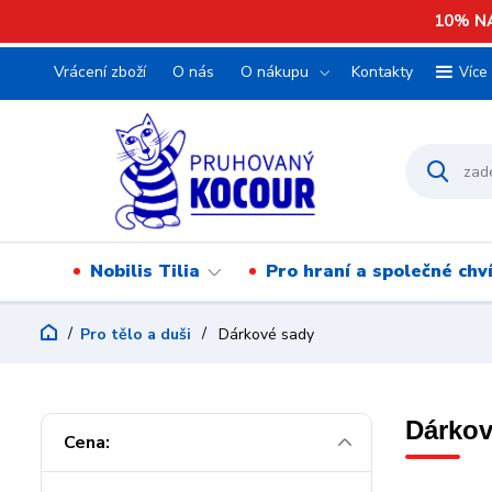
10% NA
Vrácení zboží
O nás
O nákupu
Kontakty
Více
Nobilis Tilia
Pro hraní a společné chv
Pro tělo a duši
Dárkové sady
Dárkov
Cena: