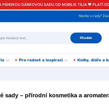
 PÁNSKOU DÁRKOVOU SADU OD NOBILIS TILIA 💙 PLATÍ OD 
Nevíte si rady? Zav
Hledat
íle
Pro radost a inspiraci
Knihy, diáře a 
é sady – přírodní kosmetika a aromater