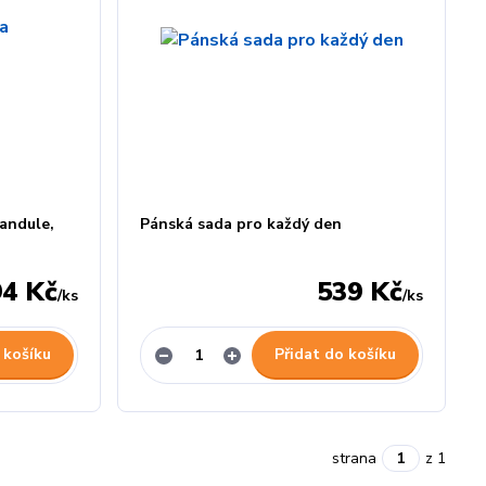
vandule,
Pánská sada pro každý den
94 Kč
539 Kč
/
ks
/
ks
 košíku
Přidat do košíku
strana
z 1