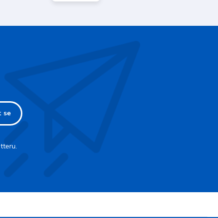
t se
tteru.