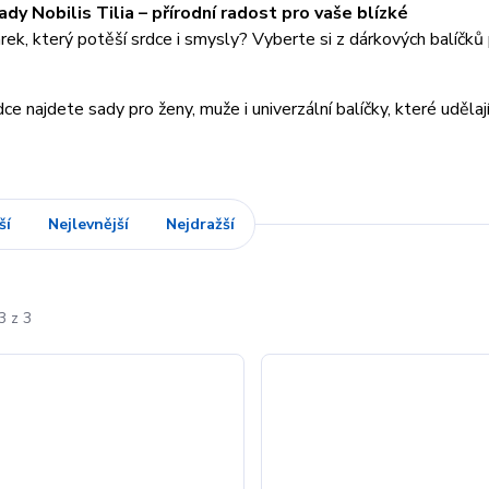
dy Nobilis Tilia – přírodní radost pro vaše blízké
ek, který potěší srdce i smysly? Vyberte si z dárkových balíčků p
dce najdete sady pro ženy, muže i univerzální balíčky, které udělaj
ší
Nejlevnější
Nejdražší
3 z 3