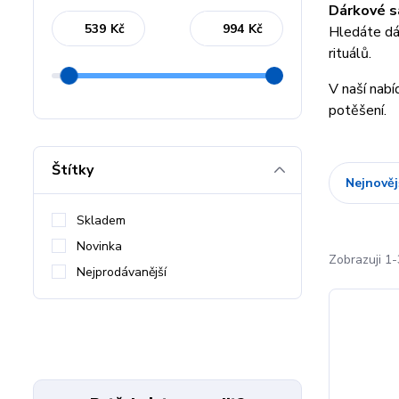
Dárkové sa
Kč
Kč
Hledáte dár
rituálů.
V naší nabí
potěšení.
Štítky
Nejnověj
Skladem
Novinka
Zobrazuji 1-
Nejprodávanější