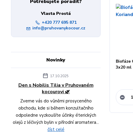
Potřebujete poradit?
Vlasta Prostá
+420 777 695 871
info@pruhovanykocour.cz
Novinky
Biofáze 
3x20 ml
17.10.2025
Den s Nobilis Tilia v Pruhovaném
kocourovi 🌿
Zveme vás do vůněmi prosyceného
obchodu, kde si během konzultačního
odpoledne vyzkoušíte účinky éterických
olejů z léčivých bylin v přírodní aromatera...
číst celé