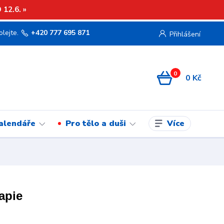
12.6. »
olejte.
+420 777 695 871
Přihlášení
0
0 Kč
Více
kalendáře
Pro tělo a duši
apie