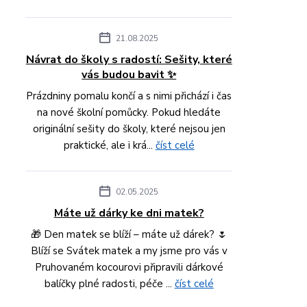
21.08.2025
Návrat do školy s radostí: Sešity, které
vás budou bavit ✨
Prázdniny pomalu končí a s nimi přichází i čas
na nové školní pomůcky. Pokud hledáte
originální sešity do školy, které nejsou jen
praktické, ale i krá...
číst celé
02.05.2025
Máte už dárky ke dni matek?
🎁 Den matek se blíží – máte už dárek? 🌷
Blíží se Svátek matek a my jsme pro vás v
Pruhovaném kocourovi připravili dárkové
balíčky plné radosti, péče ...
číst celé