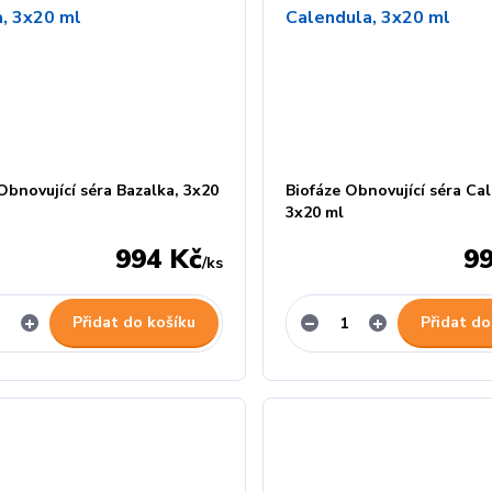
Obnovující séra Bazalka, 3x20
Biofáze Obnovující séra Ca
3x20 ml
994 Kč
9
/
ks
Přidat do košíku
Přidat do