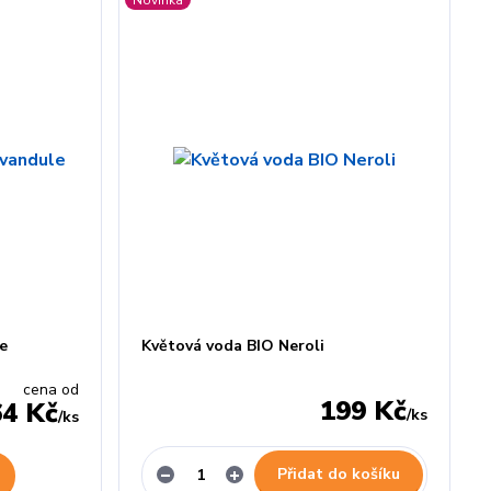
e
Květová voda BIO Neroli
cena od
199 Kč
64 Kč
/
ks
/
ks
Přidat do košíku