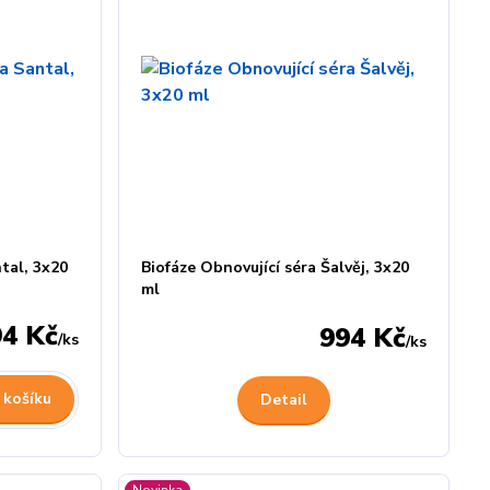
tal, 3x20
Biofáze Obnovující séra Šalvěj, 3x20
ml
94 Kč
994 Kč
/
ks
/
ks
 košíku
Detail
Novinka