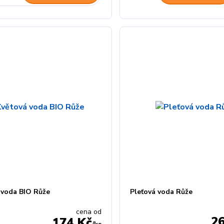
 voda BIO Růže
Pleťová voda Růže
cena od
2
174 Kč