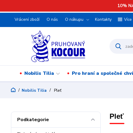
10% NA
Vrácení zboží
O nás
O nákupu
Kontakty
Více
Nobilis Tilia
Pro hraní a společné chv
Nobilis Tilia
Pleť
Pleť
Podkategorie