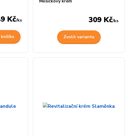
Měsíčkový krém
49 Kč
309 Kč
/
ks
/
ks
 košíku
Zvolit variantu