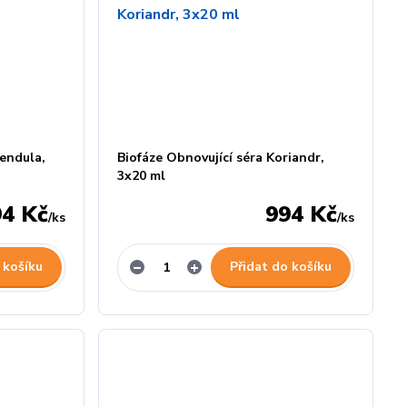
lendula,
Biofáze Obnovující séra Koriandr,
3x20 ml
94 Kč
994 Kč
/
ks
/
ks
 košíku
Přidat do košíku