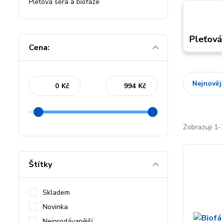
Pleťová séra a biofáze
Pleťová
Cena:
Nejnověj
Kč
Kč
Zobrazuji 1-
Štítky
Skladem
Novinka
Nejprodávanější