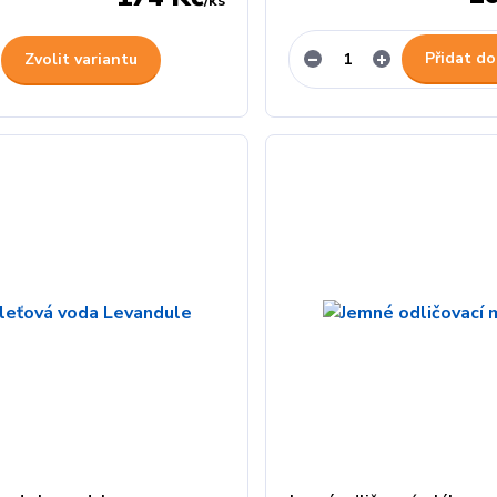
/
ks
Přidat do
Zvolit variantu