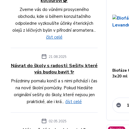
kocourovi 🌿
Zveme vás do vůněmi prosyceného
obchodu, kde si během konzultačního
odpoledne vyzkoušíte účinky éterických
olejů z léčivých bylin v přírodní aromatera...
číst celé
21.08.2025
Návrat do školy s radostí: Sešity, které
Biofáze 
vás budou bavit ✨
3x20 ml
Prázdniny pomalu končí a s nimi přichází i čas
na nové školní pomůcky. Pokud hledáte
originální sešity do školy, které nejsou jen
praktické, ale i krá...
číst celé
02.05.2025
Novinka