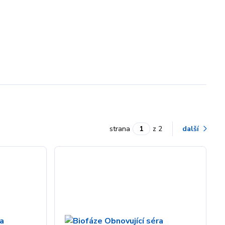
strana
z 2
další