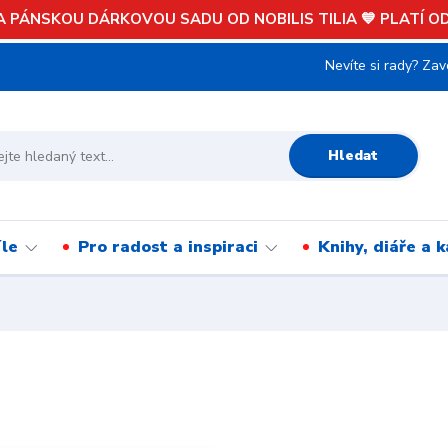
 PÁNSKOU DÁRKOVOU SADU OD NOBILIS TILIA 💙 PLATÍ OD 
Nevíte si rady? Zav
Hledat
íle
Pro radost a inspiraci
Knihy, diáře a 