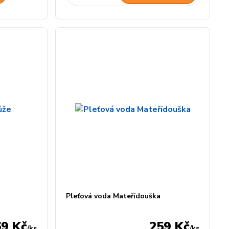
Pleťová voda Mateřídouška
69 Kč
259 Kč
/
ks
/
ks