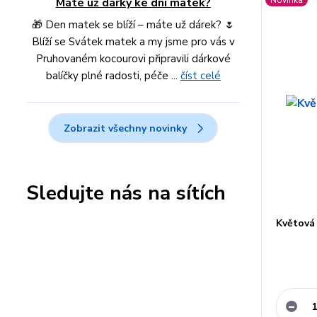
Máte už dárky ke dni matek?
🎁 Den matek se blíží – máte už dárek? 🌷
Blíží se Svátek matek a my jsme pro vás v
Pruhovaném kocourovi připravili dárkové
balíčky plné radosti, péče ...
číst celé
Zobrazit všechny novinky
Sledujte nás na sítích
Květová