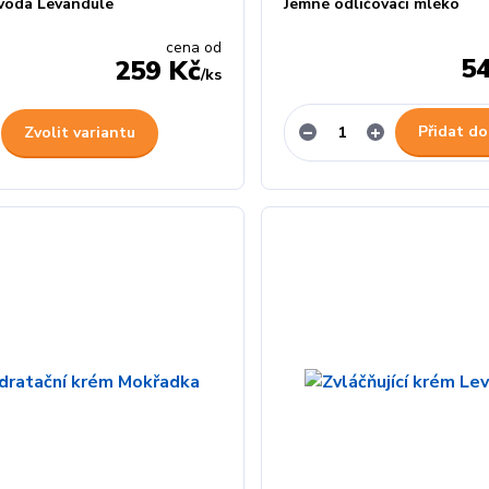
 voda Levandule
Jemné odličovací mléko
cena od
5
259 Kč
/
ks
Přidat do
Zvolit variantu