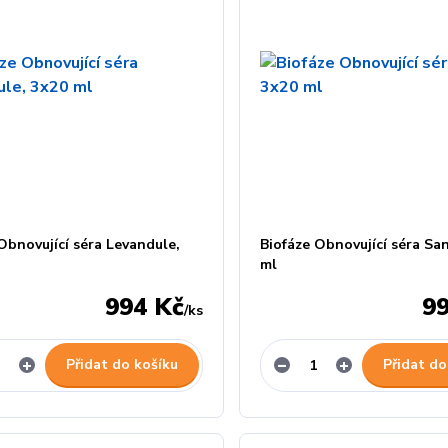
Obnovující séra Levandule,
Biofáze Obnovující séra San
ml
994 Kč
9
/
ks
Přidat do košíku
Přidat do