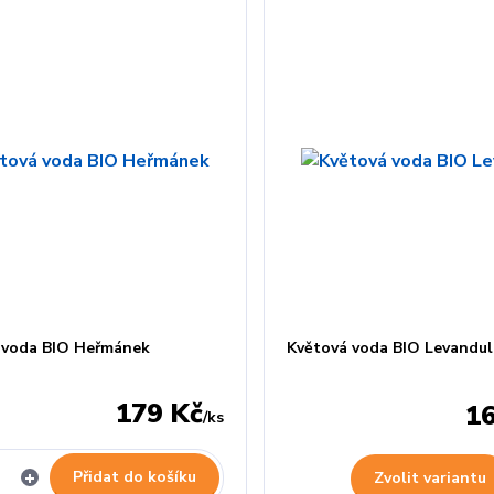
 voda BIO Heřmánek
Květová voda BIO Levandul
179 Kč
1
/
ks
Přidat do košíku
Zvolit variantu