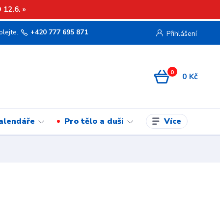
12.6. »
olejte.
+420 777 695 871
Přihlášení
0
0 Kč
Více
kalendáře
Pro tělo a duši