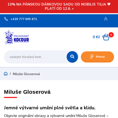
10% NA PÁNSKOU DÁRKOVOU SADU OD NOBILIS TILIA 💙
PLATÍ OD 12.6. »
+420 777 695 871
0
0 Kč
Menu
Miluše Gloserová
Miluše Gloserová
Jemné výtvarné umění plné světla a klidu.
Objevte originální obrazy a výtvarné umění Miluše Gloserové –