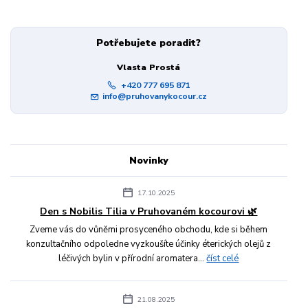
Potřebujete poradit?
Vlasta Prostá
+420 777 695 871
info@pruhovanykocour.cz
Novinky
17.10.2025
Den s Nobilis Tilia v Pruhovaném kocourovi 🌿
Zveme vás do vůněmi prosyceného obchodu, kde si během
konzultačního odpoledne vyzkoušíte účinky éterických olejů z
léčivých bylin v přírodní aromatera...
číst celé
21.08.2025