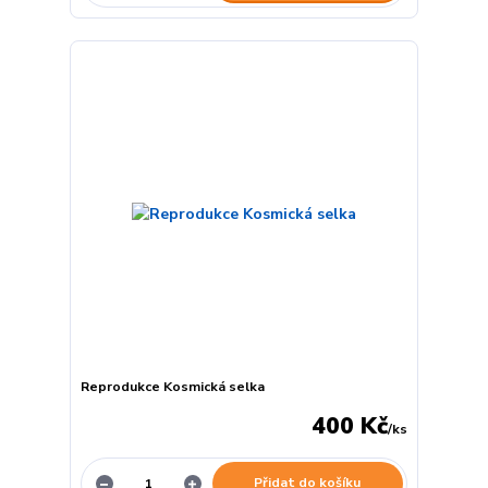
Reprodukce Kosmická selka
400 Kč
/
ks
Přidat do košíku