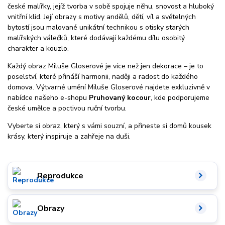
české malířky, jejíž tvorba v sobě spojuje něhu, snovost a hluboký
vnitřní klid. Její obrazy s motivy andělů, dětí, víl a světelných
bytostí jsou malované unikátní technikou s otisky starých
malířských válečků, které dodávají každému dílu osobitý
charakter a kouzlo.
Každý obraz Miluše Gloserové je více než jen dekorace – je to
poselství, které přináší harmonii, naději a radost do každého
domova. Výtvarné umění Miluše Gloserové najdete exkluzivně v
nabídce našeho e-shopu
Pruhovaný kocour
, kde podporujeme
české umělce a poctivou ruční tvorbu.
Vyberte si obraz, který s vámi souzní, a přineste si domů kousek
krásy, který inspiruje a zahřeje na duši.
Reprodukce
Obrazy