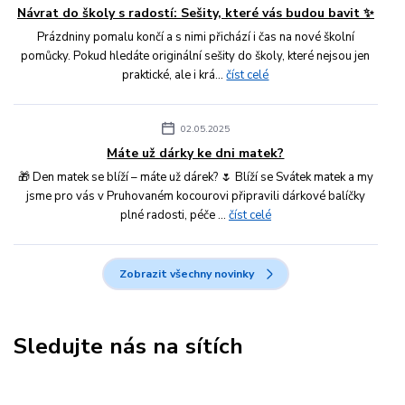
Návrat do školy s radostí: Sešity, které vás budou bavit ✨
Prázdniny pomalu končí a s nimi přichází i čas na nové školní
pomůcky. Pokud hledáte originální sešity do školy, které nejsou jen
praktické, ale i krá...
číst celé
02.05.2025
Máte už dárky ke dni matek?
🎁 Den matek se blíží – máte už dárek? 🌷 Blíží se Svátek matek a my
jsme pro vás v Pruhovaném kocourovi připravili dárkové balíčky
plné radosti, péče ...
číst celé
Zobrazit všechny novinky
Sledujte nás na sítích