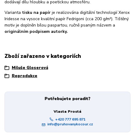
dodávají dílu hloubku a poetickou atmosféru.
Varianta
tisku na papír
je realizována digitální technologií Xerox
Iridesse na vysoce kvalitní papír Fedrigoni (cca 200 g/m²). Tištěný
motiv je doplněn bílou paspartou, ručně psaným názvem a
originálním podpisem autorky.
Zboží zařazeno v kategoriích
Miluše Gloserová
Reprodukce
Potřebujete poradit?
Vlasta Prostá
+420 777 695 871
info@pruhovanykocour.cz