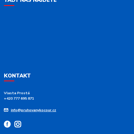
TADY NÁS NAJDETE
KONTAKT
Vlasta Prostá
+420 777 695 871
info@pruhovanykocour.cz