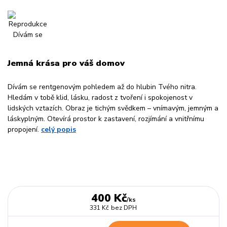
Jemná krása pro váš domov
Dívám se rentgenovým pohledem až do hlubin Tvého nitra.
Hledám v tobě klid, lásku, radost z tvoření i spokojenost v
lidských vztazích. Obraz je tichým svědkem – vnímavým, jemným a
láskyplným. Otevírá prostor k zastavení, rozjímání a vnitřnímu
propojení.
celý popis
400 Kč
/
ks
331 Kč
bez DPH