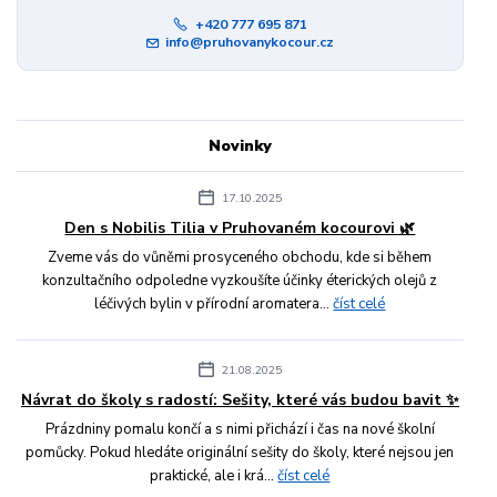
+420 777 695 871
info@pruhovanykocour.cz
Novinky
17.10.2025
Den s Nobilis Tilia v Pruhovaném kocourovi 🌿
Zveme vás do vůněmi prosyceného obchodu, kde si během
konzultačního odpoledne vyzkoušíte účinky éterických olejů z
léčivých bylin v přírodní aromatera...
číst celé
21.08.2025
Návrat do školy s radostí: Sešity, které vás budou bavit ✨
Prázdniny pomalu končí a s nimi přichází i čas na nové školní
pomůcky. Pokud hledáte originální sešity do školy, které nejsou jen
praktické, ale i krá...
číst celé