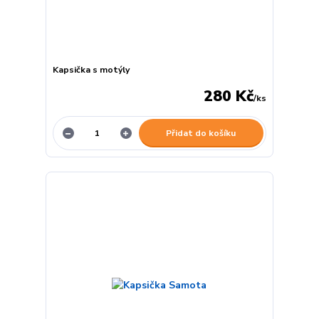
Kapsička s motýly
280 Kč
/
ks
Přidat do košíku