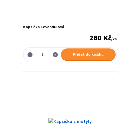
Kapsička Levandulová
280 Kč
/
ks
Přidat do košíku