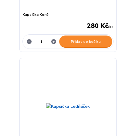
Kapsička Koně
280 Kč
/
ks
Přidat do košíku