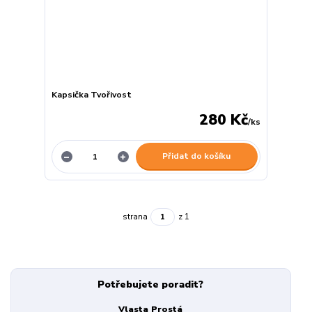
Kapsička Tvořivost
280 Kč
/
ks
Přidat do košíku
strana
z 1
Potřebujete poradit?
Vlasta Prostá