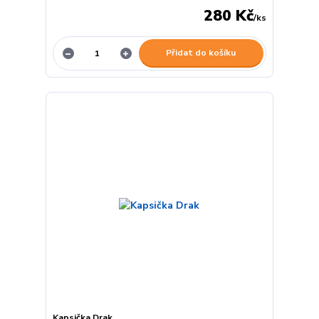
280 Kč
/
ks
Přidat do košíku
Kapsička Drak