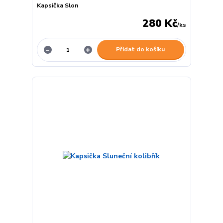
Kapsička Slon
280 Kč
/
ks
Přidat do košíku