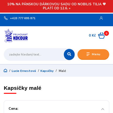
10% NA PÁNSKOU DÁRKOVOU SADU OD NOBILIS TILIA 💙
PLATÍ OD 12.6. »
+420 777 695 871
0
0 Kč
Menu
Lucie Ernestová
Kapsičky
Malé
Kapsičky malé
Cena: