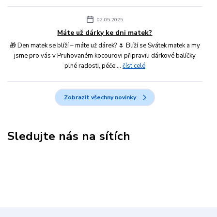
02.05.2025
Máte už dárky ke dni matek?
🎁 Den matek se blíží – máte už dárek? 🌷 Blíží se Svátek matek a my
jsme pro vás v Pruhovaném kocourovi připravili dárkové balíčky
plné radosti, péče ...
číst celé
Zobrazit všechny novinky
Sledujte nás na sítích