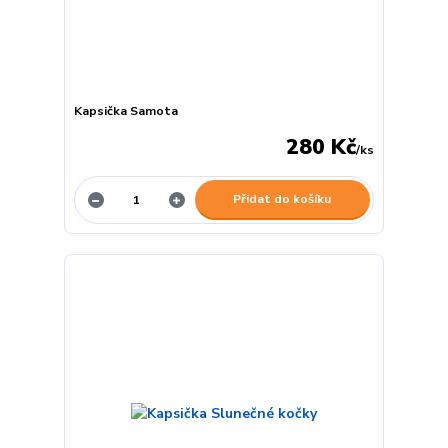
Kapsička Samota
280 Kč
/
ks
Přidat do košíku