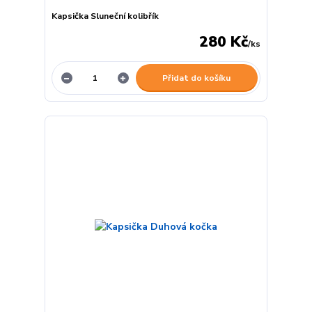
Kapsička Sluneční kolibřík
280 Kč
/
ks
Přidat do košíku