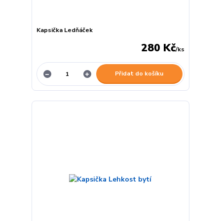
Kapsička Ledňáček
280 Kč
/
ks
Přidat do košíku