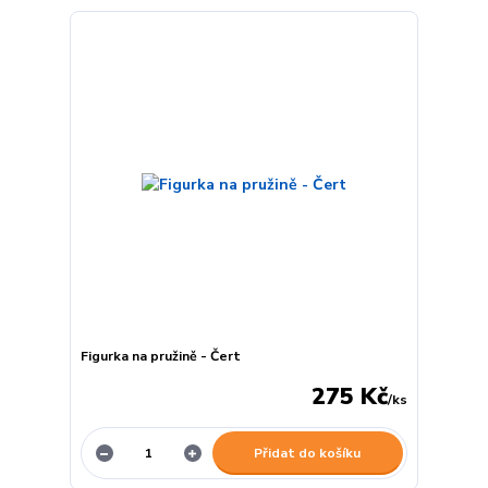
Figurka na pružině - Čert
275 Kč
/
ks
Přidat do košíku