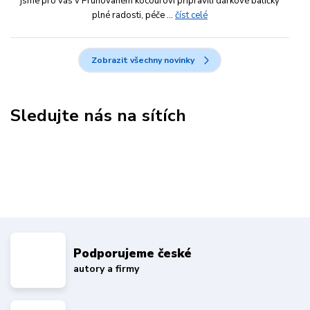
jsme pro vás v Pruhovaném kocourovi připravili dárkové balíčky
plné radosti, péče ...
číst celé
Zobrazit všechny novinky
Sledujte nás na sítích
Podporujeme české
autory a firmy