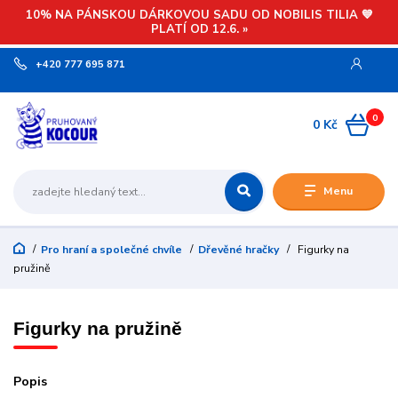
10% NA PÁNSKOU DÁRKOVOU SADU OD NOBILIS TILIA 💙
PLATÍ OD 12.6. »
+420 777 695 871
0
0 Kč
Menu
Pro hraní a společné chvíle
Dřevěné hračky
Figurky na
pružině
Figurky na pružině
Popis