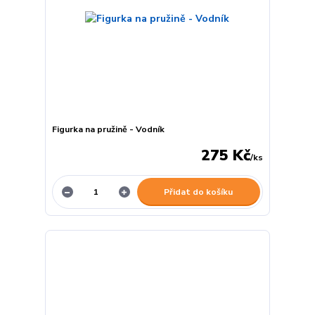
Figurka na pružině - Vodník
275 Kč
/
ks
Přidat do košíku