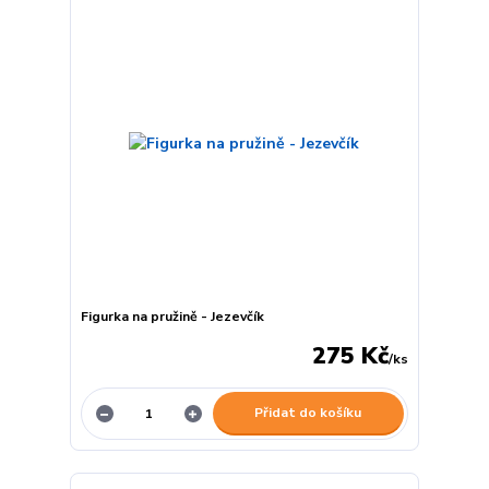
Figurka na pružině - Jezevčík
275 Kč
/
ks
Přidat do košíku