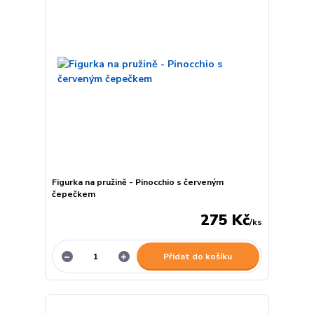
Figurka na pružině - Pinocchio s červeným
čepečkem
275 Kč
/
ks
Přidat do košíku