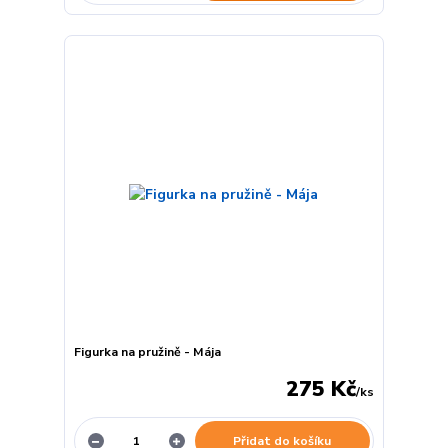
Figurka na pružině - Mája
275 Kč
/
ks
Přidat do košíku