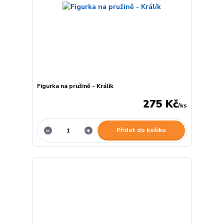
Figurka na pružině - Králík
275 Kč
/
ks
Přidat do košíku