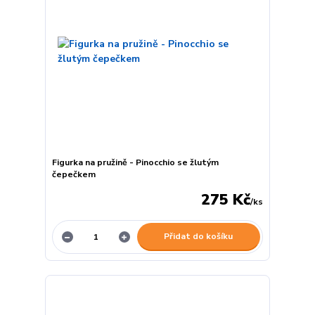
Figurka na pružině - Pinocchio se žlutým
čepečkem
275 Kč
/
ks
Přidat do košíku