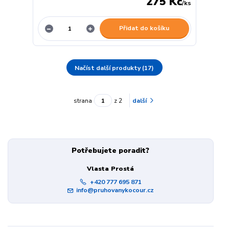
275 Kč
/
ks
Přidat do košíku
Načíst další produkty (17)
strana
z 2
další
Potřebujete poradit?
Vlasta Prostá
+420 777 695 871
info@pruhovanykocour.cz