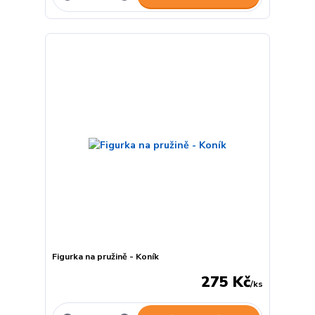
Figurka na pružině - Koník
275 Kč
/
ks