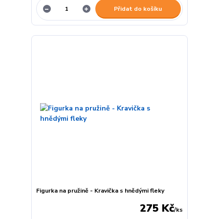
Přidat do košíku
Figurka na pružině - Kravička s hnědými fleky
275 Kč
/
ks