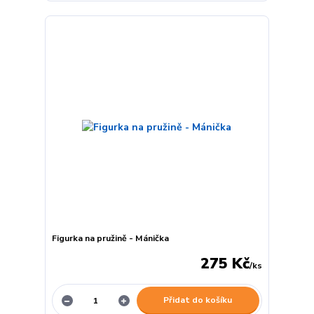
Figurka na pružině - Mánička
275 Kč
/
ks
Přidat do košíku