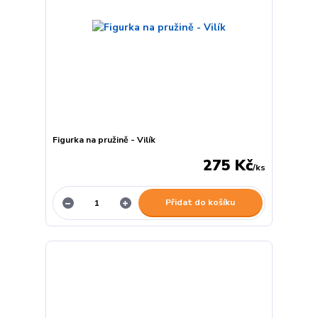
Figurka na pružině - Vilík
275 Kč
/
ks
Přidat do košíku