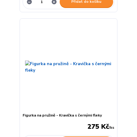
Přidat do košíku
Figurka na pružině - Kravička s černými fleky
275 Kč
/
ks