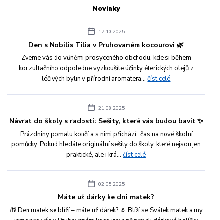
Novinky
17.10.2025
Den s Nobilis Tilia v Pruhovaném kocourovi 🌿
Zveme vás do vůněmi prosyceného obchodu, kde si během
konzultačního odpoledne vyzkoušíte účinky éterických olejů z
léčivých bylin v přírodní aromatera...
číst celé
21.08.2025
Návrat do školy s radostí: Sešity, které vás budou bavit ✨
Prázdniny pomalu končí a s nimi přichází i čas na nové školní
pomůcky. Pokud hledáte originální sešity do školy, které nejsou jen
praktické, ale i krá...
číst celé
02.05.2025
Máte už dárky ke dni matek?
🎁 Den matek se blíží – máte už dárek? 🌷 Blíží se Svátek matek a my