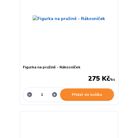
Figurka na pružině - Rákosníček
275 Kč
/
ks
Přidat do košíku