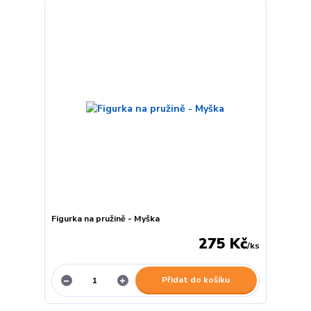
Figurka na pružině - Myška
275 Kč
/
ks
Přidat do košíku