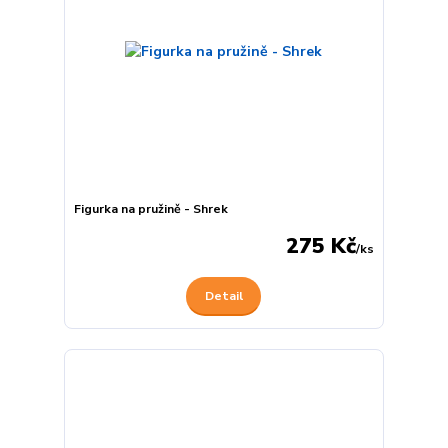
Figurka na pružině - Shrek
275 Kč
/
ks
Detail