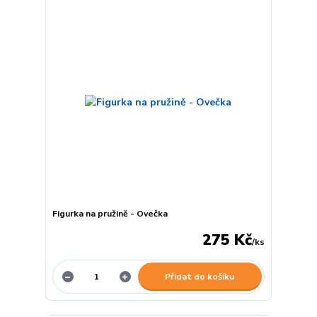
Figurka na pružině - Ovečka
275 Kč
/
ks
Přidat do košíku