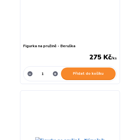
Figurka na pružině - Beruška
275 Kč
/
ks
Přidat do košíku