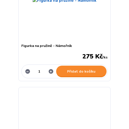
Figurka na pružině - Námořník
275 Kč
/
ks
Přidat do košíku