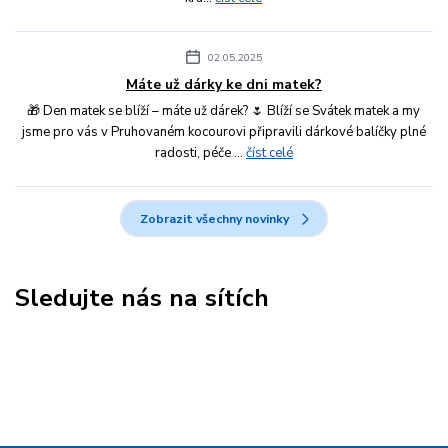
02.05.2025
Máte už dárky ke dni matek?
🎁 Den matek se blíží – máte už dárek? 🌷 Blíží se Svátek matek a my
jsme pro vás v Pruhovaném kocourovi připravili dárkové balíčky plné
radosti, péče ...
číst celé
Zobrazit všechny novinky
Sledujte nás na sítích