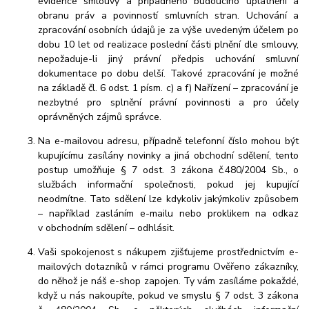
evidence smlouvy a případného budoucího uplatnění a
obranu práv a povinností smluvních stran. Uchování a
zpracování osobních údajů je za výše uvedeným účelem po
dobu 10 let od realizace poslední části plnění dle smlouvy,
nepožaduje-li jiný právní předpis uchování smluvní
dokumentace po dobu delší. Takové zpracování je možné
na základě čl. 6 odst. 1 písm. c) a f) Nařízení – zpracování je
nezbytné pro splnění právní povinnosti a pro účely
oprávněných zájmů správce.
Na e-mailovou adresu, případně telefonní číslo mohou být
kupujícímu zasílány novinky a jiná obchodní sdělení, tento
postup umožňuje § 7 odst. 3 zákona č.480/2004 Sb., o
službách informační společnosti, pokud jej kupující
neodmítne. Tato sdělení lze kdykoliv jakýmkoliv způsobem
– například zasláním e-mailu nebo proklikem na odkaz
v obchodním sdělení – odhlásit.
Vaši spokojenost s nákupem zjišťujeme prostřednictvím e-
mailových dotazníků v rámci programu Ověřeno zákazníky,
do něhož je náš e-shop zapojen. Ty vám zasíláme pokaždé,
když u nás nakoupíte, pokud ve smyslu § 7 odst. 3 zákona