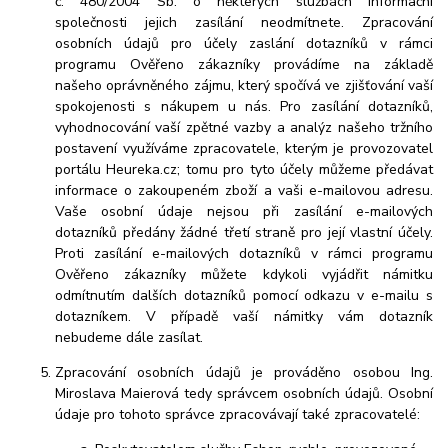
č. 480/2004 Sb. o některých službách informační
společnosti jejich zasílání neodmítnete. Zpracování
osobních údajů pro účely zaslání dotazníků v rámci
programu Ověřeno zákazníky provádíme na základě
našeho oprávněného zájmu, který spočívá ve zjišťování vaší
spokojenosti s nákupem u nás. Pro zasílání dotazníků,
vyhodnocování vaší zpětné vazby a analýz našeho tržního
postavení využíváme zpracovatele, kterým je provozovatel
portálu Heureka.cz; tomu pro tyto účely můžeme předávat
informace o zakoupeném zboží a vaši e-mailovou adresu.
Vaše osobní údaje nejsou při zasílání e-mailových
dotazníků předány žádné třetí straně pro její vlastní účely.
Proti zasílání e-mailových dotazníků v rámci programu
Ověřeno zákazníky můžete kdykoli vyjádřit námitku
odmítnutím dalších dotazníků pomocí odkazu v e-mailu s
dotazníkem. V případě vaší námitky vám dotazník
nebudeme dále zasílat.
Zpracování osobních údajů je prováděno osobou Ing.
Miroslava Maierová tedy správcem osobních údajů. Osobní
údaje pro tohoto správce zpracovávají také zpracovatelé: