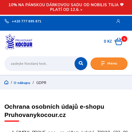
10% NA PÁNSKOU DÁRKOVOU SADU OD NOBILIS TILIA 💙
PLATÍ OD 12.6. »
+420 777 695 871
0
0 Kč
Menu
O nákupu
GDPR
Ochrana osobních údajů e-shopu
Pruhovanykocour.cz