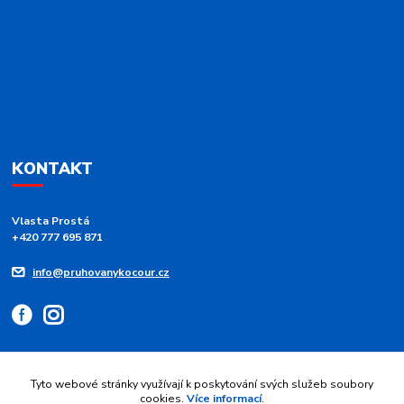
KONTAKT
Vlasta Prostá
+420 777 695 871
info@pruhovanykocour.cz
Tyto webové stránky využívají k poskytování svých služeb soubory
cookies.
Více informací
.
Upravit sběr cookies.