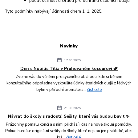
podat stížnost u Úřadu pro ochranu osobních údajů.
Tyto podmínky nabývají účinnosti dnem 1. 1. 2025.
Novinky
17.10.2025
Den s Nobilis Tilia v Pruhovaném kocourovi 🌿
Zveme vás do vůněmi prosyceného obchodu, kde si během
konzultačního odpoledne vyzkoušíte účinky éterických olejů z léčivých
bylin v přírodní aromatera...
číst celé
21.08.2025
Návrat do školy s radostí: Sešity, které vás budou bavit ✨
Prázdniny pomalu končí a s nimi přichází i čas na nové školní pomůcky.
Pokud hledáte originální sešity do školy, které nejsou jen praktické, ale i
krá...
číst celé