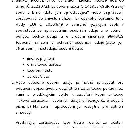
SIMPLY PROVE s.r.o., se sídlem Lidická 700/19, 602 00
Brno, IČ 22220721, spisová značka: C 141913/KSBR Krajský
soud v Brně (dále jen
„prodávající“
nebo
„správce“
)
zpracovává ve smyslu nařízení Evropského parlamentu a
Rady (EU) č. 2016/679 o ochraně fyzických osob v
souvislosti se zpracováním osobních údajů a o volném
pohybu těchto údajů a o zrušení směrnice 95/46/ES
(obecné nařízení o ochraně osobních údajů)(dále jen
„Nařízení“
), následující osobní údaje:
jméno, příjmení
e-mailovou adresu
telefonní číslo
adresu/sídlo
Výše uvedené osobní údaje je nutné zpracovat pro
odbavení objednávek a další plnění ze smlouvy, pokud mezi
vámi a prodávajícím dojde k uzavření kupní smlouvy.
Takové zpracování osobních údajů umožňuje čl. 6 odst. 1
písm. b) Nařízení – zpracování je nezbytné pro splnění
smlouvy.
Prodávající zpracovává tyto údaje rovněž za účelem