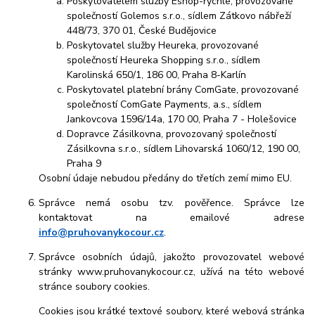
Poskytovatelem služby Eshop-rychle, provozované
společností Golemos s.r.o., sídlem Zátkovo nábřeží
448/73, 370 01, České Budějovice
Poskytovatel služby Heureka, provozované
společností Heureka Shopping s.r.o., sídlem
Karolinská 650/1, 186 00, Praha 8-Karlín
Poskytovatel platební brány ComGate, provozované
společností ComGate Payments, a.s., sídlem
Jankovcova 1596/14a, 170 00, Praha 7 - Holešovice
Dopravce Zásilkovna, provozovaný společností
Zásilkovna s.r.o., sídlem Lihovarská 1060/12, 190 00,
Praha 9
Osobní údaje nebudou předány do třetích zemí mimo EU.
Správce nemá osobu tzv. pověřence. Správce lze
kontaktovat na emailové adrese
info@pruhovanykocour.cz
.
Správce osobních údajů, jakožto provozovatel webové
stránky www.pruhovanykocour.cz, užívá na této webové
stránce soubory cookies.
Cookies jsou krátké textové soubory, které webová stránka