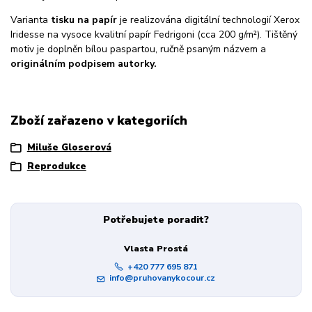
Varianta
tisku na papír
je realizována digitální technologií Xerox
Iridesse na vysoce kvalitní papír Fedrigoni (cca 200 g/m²). Tištěný
motiv je doplněn bílou paspartou, ručně psaným názvem a
originálním podpisem autorky.
Zboží zařazeno v kategoriích
Miluše Gloserová
Reprodukce
Potřebujete poradit?
Vlasta Prostá
+420 777 695 871
info@pruhovanykocour.cz