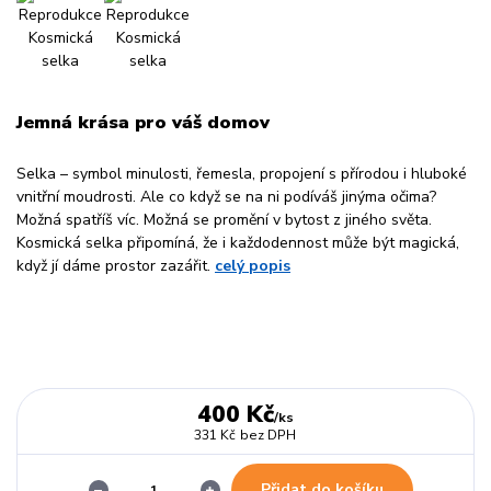
Jemná krása pro váš domov
Selka – symbol minulosti, řemesla, propojení s přírodou i hluboké
vnitřní moudrosti. Ale co když se na ni podíváš jinýma očima?
Možná spatříš víc. Možná se promění v bytost z jiného světa.
Kosmická selka připomíná, že i každodennost může být magická,
když jí dáme prostor zazářit.
celý popis
400 Kč
/
ks
331 Kč
bez DPH
Přidat do košíku