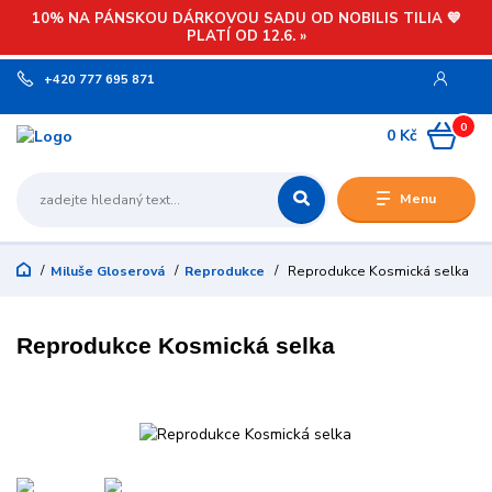
10% NA PÁNSKOU DÁRKOVOU SADU OD NOBILIS TILIA 💙
PLATÍ OD 12.6. »
+420 777 695 871
0
0 Kč
Menu
Miluše Gloserová
Reprodukce
Reprodukce Kosmická selka
Reprodukce Kosmická selka