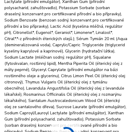
Lactylate (přírodní emulgátor), Xanthan Gum (přírodní
polysacharid, zahušťovadlo), Potassium Sorbate (sorban
draselný, konzervant pro certifikované přírodní a bio přípravky),
Sodium Benzoate (benzoan sodný, konzervant pro certifikované
přírodní a bio přípravky), Lactic Acid (kyselina mléčná, regulátor
pH), Citronellol*, Eugenol*, Geraniol*, Limonene*, Linalool*,
Citral*.*-z přírodních éterických olejů.); Sérum Tymián 20 ml (Aqua
(demineralizovaná voda), Caprylic/Capric Triglyceride (triglycerid
kyseliny kaprylové a kaprinové), Glycerin (hydratační látka),
Sodium Lactate (mléčnan sodný, regulátor pH), Squalane
(fytoskvalan, rostlinný lipid), Mentha Piperita Oil (éterický olej z
máty peprné), Glyceryl Caprylate (přírodní emulgátor na bázi
rostlinného oleje a glycerinu), Citrus Limon Peel Oil (éterický olej
citronový), Thymus Vulgaris Oil (éterický olej z tymiánu
obecného), Lavandula Angustifolia Oil (éterický olej z levandule
lékařské), Rosmarinus Officinalis Oil (éterický olej z rozmarýnu
lékařského), Santalum Austrocaledonicum Wood Oil (éterický
olej ze santalového dřeva), Sucrose Laurate (přírodní emulgátor),
Sodium Caproyl/Lauroyl Lactylate (přírodní emulgátor), Xanthan
Gum (přírodní polysacharid, zahušťovadlo), Potassium Sorbate
(sorban draselný, konzervant pro certifikované přírodní a bio
přípravky), Sodium Benzoate (benzoan sodný, konzervant pro