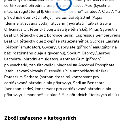
certifikované přírodní a bio přípravky), Lactic Acid (kyselina
mléčná, regulátor pH), Geraniol*, Limonene*, Linalool*, Citral*. *-z
přírodních éterických olejů.); Sérum Šalvěj 20 ml (Aqua
(demineralizovaná voda), Glycerin (hydratační látka), Salvia
Officinalis Oil (éterický olej z šalvěje lékařské), Pinus Sylvestris
Leaf Oil (éterický olej z borovice lesní), Cupressus Sempervirens
Leaf Oil (éterický olej z cypřiše stálezeleného), Sucrose Laurate
(přírodní emulgátor), Glyceryl Caprylate (přírodní emulgátor na
bázi rostlinného oleje a glycerinu), Sodium Caproyl/Lauroyl
Lactylate (přírodní emulgátor), Xanthan Gum (přírodní
polysacharid, zahušťovadlo), Magnesium Ascorbyl Phosphate
(stabilizovaný vitamin C, zesvětlující a antioxidační složka),
Potassium Sorbate (sorban draselný, konzervant pro
certifikované přírodní a bio přípravky), Sodium Benzoate
(benzoan sodný, konzervant pro certifikované přírodní a bio
přípravky), Limonene*, Linalool*. *- z přírodních éterických olejů.).
Zboží zařazeno v kategoriích