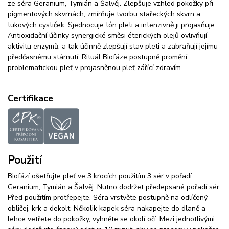
ze séra Geranium, Tymián a Šalvěj. Zlepšuje vzhled pokožky při
pigmentových skvrnách, zmírňuje tvorbu stařeckých skvrn a
tukových cystiček. Sjednocuje tón pleti a intenzivně ji projasňuje.
Antioxidační účinky synergické směsi éterických olejů ovlivňují
aktivitu enzymů, a tak účinně zlepšují stav pleti a zabraňují jejímu
předčasnému stárnutí. Rituál Biofáze postupně promění
problematickou pleť v projasněnou pleť zářící zdravím.
Certifikace
Použití
Biofází ošetřujte pleť ve 3 krocích použitím 3 sér v pořadí
Geranium, Tymián a Šalvěj. Nutno dodržet předepsané pořadí sér.
Před použitím protřepejte. Séra vrstvěte postupně na odlíčený
obličej, krk a dekolt. Několik kapek séra nakapejte do dlaně a
lehce vetřete do pokožky, vyhněte se okolí očí. Mezi jednotlivými