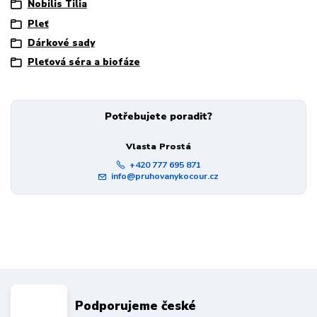
Nobilis Tilia
Pleť
Dárkové sady
Pleťová séra a biofáze
Potřebujete poradit?
Vlasta Prostá
+420 777 695 871
info@pruhovanykocour.cz
Podporujeme české