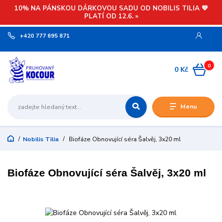
10% NA PÁNSKOU DÁRKOVOU SADU OD NOBILIS TILIA 💙
PLATÍ OD 12.6. »
+420 777 695 871
0
0 Kč
Menu
Nobilis Tilia
Biofáze Obnovující séra Šalvěj, 3x20 ml
Biofáze Obnovující séra Šalvěj, 3x20 ml