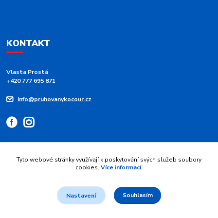
KONTAKT
Vlasta Prostá
+420 777 695 871
info@pruhovanykocour.cz
Tyto webové stránky využívají k poskytování svých služeb soubory
cookies.
Více informací
.
Upravit sběr cookies.
Souhlasím
Nastavení
© 2026 Pruhovaný kocour - modré pruhy 💙 srdce z duhy | Vytvořil
Jan
Maier
.
Vytvořeno na
Eshop-rychle.cz