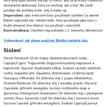
séry dodržujte časový odstup 10 minut, aby se procesy v pokožce
dostatečně aktivovaly. Séra se nestírají, ale vrství. Na závěr
použijte dle potřeby krém, olej či make-up.
Doporučení:
Jako intenzivní kúru používejte ošetření 1x denně.
Balení odpovídá min. měsíční kúře. Séra používejte jako kúru v
trvání alespoň dva měsíce, lze používat i celoročně.
Kontraindikace:
Ošetření nepoužívejte v 1. trimestru těhotenství.
Videonávod, jak doma používat Biofázi najdete zde.
Složení
Sérum Geranium 20 ml (Aqua (demineralizovaná voda),
Caprylic/Capric Triglyceride (triglycerid kyseliny kaprylové a
kaprinové), Glycerin (hydratační látka), Sodium Lactate (mléčnan
sodný, regulátor pH), Squalane (fytoskvalan, rostlinný lipid),
Hyssopus Officinalis Oil (éterický olej z yzopu lékařského),
Ocimum Basilicum Oil (éterický olej z bazalky pravé), Glyceryl
Caprylate (přírodní emulgátor na bázi rostlinného oleje a
glycerinu), Pelargonium Graveolens Oil (éterický olej z pelargonie
vonné), Pinus Sylvestris Leaf Oil (éterický olej z borovice lesní),
Sucrose Laurate (přírodní emulgátor), Sodium Caproyl/Lauroyl