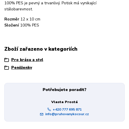
100% PES je pevný a trvanlivý. Potisk má vynikající
stálobarevnost.
Rozměr
12 x 10 cm
Složení
100% PES
Zboží zařazeno v kategoriích
Pro krásu a styl
Peněženky
Potřebujete poradit?
Vlasta Prostá
+420 777 695 871
info@pruhovanykocour.cz