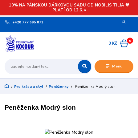
10% NA PÁNSKOU DÁRKOVOU SADU OD NOBILIS TILIA 💙
PLATÍ OD 12.6. »
+420 777 695 871
0
0 Kč
Menu
Pro krásu a styl
Peněženky
Peněženka Modrý slon
Peněženka Modrý slon