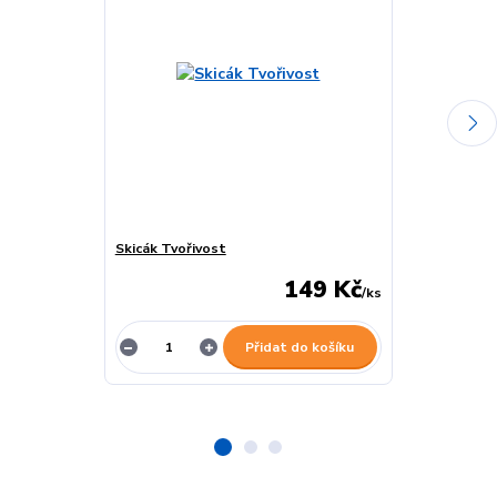
Skicák Tvořivost
Luxusní blok 
149 Kč
/
ks
Přidat do košíku