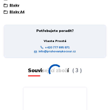
Bloky
Bloky A4
Potřebujete poradit?
Vlasta Prostá
+420 777 695 871
info@pruhovanykocour.cz
Související zboží
3