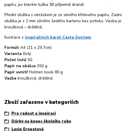
papíru, po kterém tužka 3B příjemně drandí.
Přední obálka s obrázkem je ze silného křídového papíru. Zadní
obálka je z 2 mm silného šedého kartonu bez potisku. Vazba je
kroužková – drátěná.
Ilustrace z
inspiračních karet Cesta životem
.
Formát
A4 (21 x 29,7cm)
Varianta
čistý
Počet listů
50
Papír na obálce
350 g
Papír uvnitř
Holmen book 80 g
Vazba
kroužková, drátěná
Zboží zařazeno v kategoriích
Pro radost a inspiraci
Dárky na konec školního roku
Lucie Ernestová