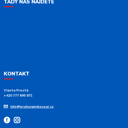
TADY NÁS NAJDETE
KONTAKT
Vlasta Prostá
+420 777 695 871
info@pruhovanykocour.cz