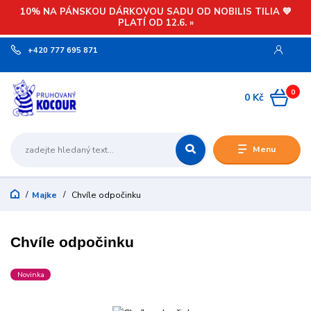
10% NA PÁNSKOU DÁRKOVOU SADU OD NOBILIS TILIA 💙
PLATÍ OD 12.6. »
+420 777 695 871
0
0 Kč
Menu
Majke
Chvíle odpočinku
Chvíle odpočinku
Novinka