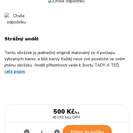
Strážný anděl
Tento obrázek je jedinečný originál malovaný ze 4 poslepu
vybraných barev, a bílé barvy. Každý nese své poselství ve svém
jménu obrázku. Anděl přítomnosti vede k životu TADY A TEĎ.
celý popis
500 Kč
/
ks
413 Kč
bez DPH
Přidat do košíku