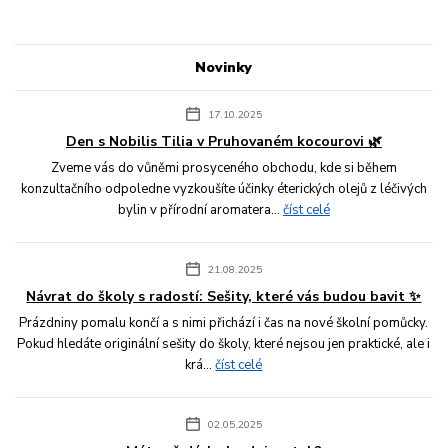
Novinky
17.10.2025
Den s Nobilis Tilia v Pruhovaném kocourovi 🌿
Zveme vás do vůněmi prosyceného obchodu, kde si během
konzultačního odpoledne vyzkoušíte účinky éterických olejů z léčivých
bylin v přírodní aromatera...
číst celé
21.08.2025
Návrat do školy s radostí: Sešity, které vás budou bavit ✨
Prázdniny pomalu končí a s nimi přichází i čas na nové školní pomůcky.
Pokud hledáte originální sešity do školy, které nejsou jen praktické, ale i
krá...
číst celé
02.05.2025