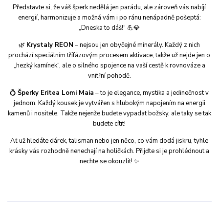
Představte si, že váš šperk nedělá jen parádu, ale zároveň vás nabíjí
energií, harmonizuje a možná vám i po ránu nenápadně pošeptá:
„Dneska to dáš!“ 💪💎
🌿
Krystaly REON
– nejsou jen obyčejné minerály. Každý z nich
prochází speciálním třífázovým procesem aktivace, takže už nejde jen o
„hezký kamínek“, ale o silného spojence na vaší cestě k rovnováze a
vnitřní pohodě.
💍
Šperky Eritea Lomi Maia
– to je elegance, mystika a jedinečnost v
jednom. Každý kousek je vytvářen s hlubokým napojením na energii
kamenů i nositele. Takže nejenže budete vypadat božsky, ale taky se tak
budete cítit!
Ať už hledáte dárek, talisman nebo jen něco, co vám dodá jiskru, tyhle
krásky vás rozhodně nenechají na holičkách. Přijďte si je prohlédnout a
nechte se okouzlit! ✨