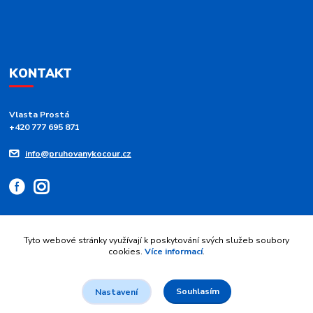
KONTAKT
Vlasta Prostá
+420 777 695 871
info@pruhovanykocour.cz
Tyto webové stránky využívají k poskytování svých služeb soubory
cookies.
Více informací
.
Upravit sběr cookies.
Souhlasím
Nastavení
© 2026 Pruhovaný kocour - modré pruhy 💙 srdce z duhy | Vytvořil
Jan
Maier
.