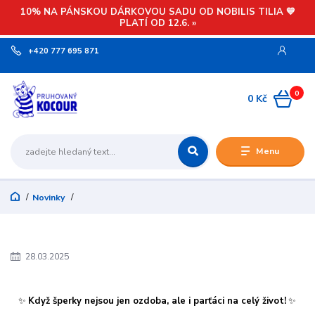
10% NA PÁNSKOU DÁRKOVOU SADU OD NOBILIS TILIA 💙
PLATÍ OD 12.6. »
+420 777 695 871
0
0 Kč
Menu
Novinky
28.03.2025
✨
Když šperky nejsou jen ozdoba, ale i parťáci na celý život!
✨