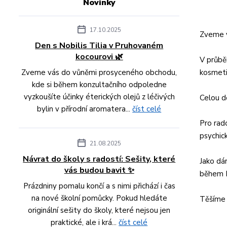
Novinky
17.10.2025
Zveme 
Den s Nobilis Tilia v Pruhovaném
kocourovi 🌿
V průbě
Zveme vás do vůněmi prosyceného obchodu,
kosmet
kde si během konzultačního odpoledne
vyzkoušíte účinky éterických olejů z léčivých
Celou d
bylin v přírodní aromatera...
číst celé
Pro rado
psychic
21.08.2025
Návrat do školy s radostí: Sešity, které
Jako dá
vás budou bavit ✨
během D
Prázdniny pomalu končí a s nimi přichází i čas
na nové školní pomůcky. Pokud hledáte
Těšíme 
originální sešity do školy, které nejsou jen
praktické, ale i krá...
číst celé