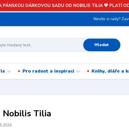
 PÁNSKOU DÁRKOVOU SADU OD NOBILIS TILIA 💙 PLATÍ OD 
Nevíte si rady? Zav
Hledat
íle
Pro radost a inspiraci
Knihy, diáře a 
 Nobilis Tilia
5.2024