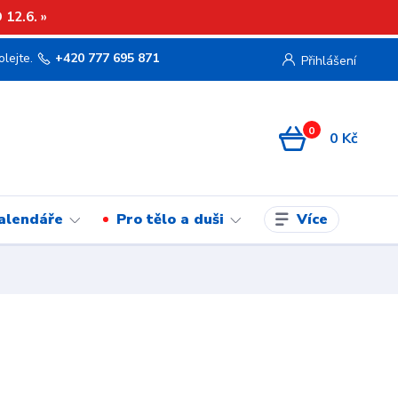
12.6. »
olejte.
+420 777 695 871
Přihlášení
0
0 Kč
Více
kalendáře
Pro tělo a duši