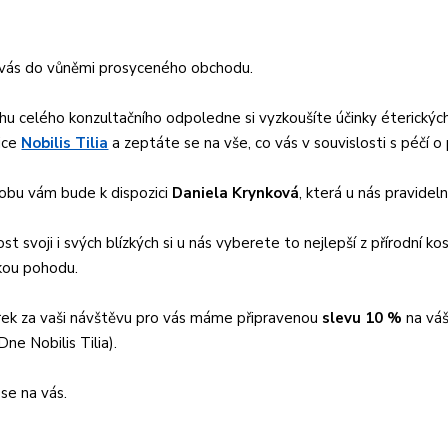
vás do vůněmi prosyceného obchodu.
hu celého konzultačního odpoledne si vyzkoušíte účinky éterických 
ice
Nobilis Tilia
a zeptáte se na vše, co vás v souvislosti s péčí o 
obu vám bude k dispozici
Daniela Krynková
, která u nás pravide
st svoji i svých blízkých si u nás vyberete to nejlepší z přírodní 
kou pohodu.
rek za vaši návštěvu pro vás máme připravenou
slevu 10 %
na váš
ne Nobilis Tilia).
se na vás.