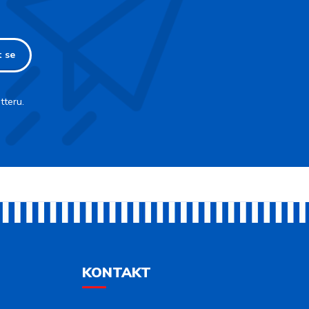
t se
tteru.
KONTAKT