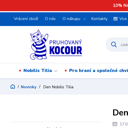
10% NA
Vrácení zboží
O nás
O nákupu
Kontakty
Více
Nobilis Tilia
Pro hraní a společné chv
Novinky
Den Nobilis Tilia
Den
17.0