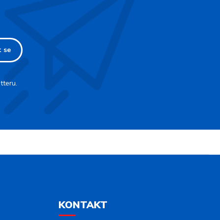
t se
tteru.
KONTAKT