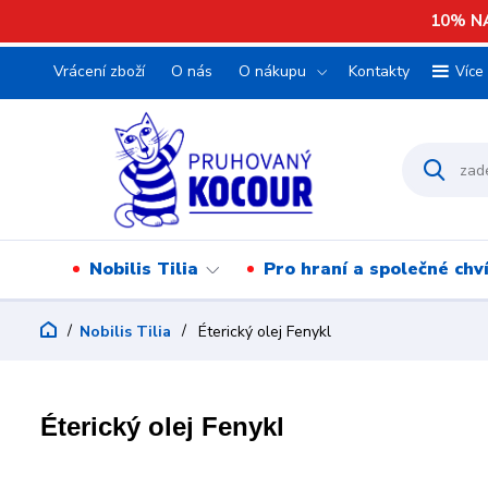
10% NA
Vrácení zboží
O nás
O nákupu
Kontakty
Více
Nobilis Tilia
Pro hraní a společné chv
Nobilis Tilia
Éterický olej Fenykl
Éterický olej Fenykl