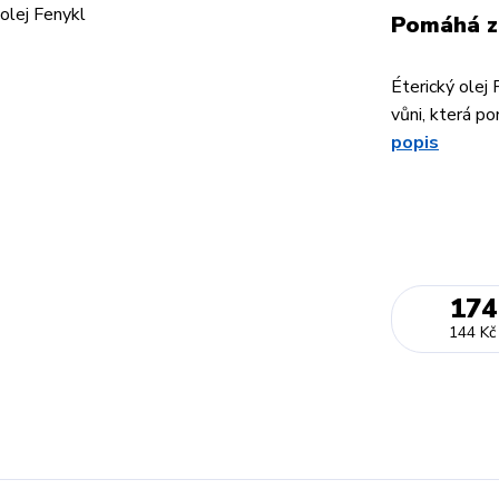
Pomáhá za
Éterický olej 
vůni, která po
popis
174
144 Kč