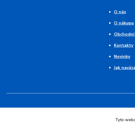
O nás
O nákupu
Obchodní
Kontakty
Novinky
Jak naváz
Tyto webov
© 2026 Pruhovaný kocour - modré pruhy 💙 srdce z duhy | Vytvoři