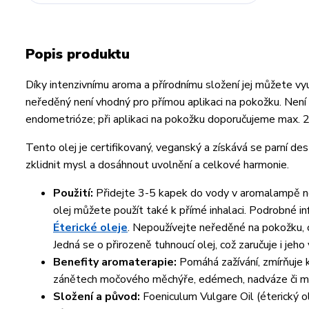
Popis produktu
Díky intenzivnímu aroma a přírodnímu složení jej můžete vyu
neředěný není vhodný pro přímou aplikaci na pokožku. Není v
endometrióze; při aplikaci na pokožku doporučujeme max. 
Tento olej je certifikovaný, veganský a získává se parní dest
zklidnit mysl a dosáhnout uvolnění a celkové harmonie.
Použití:
Přidejte 3-5 kapek do vody v aromalampě neb
olej můžete použít také k přímé inhalaci. Podrobné i
Éterické oleje
. Nepoužívejte neředěné na pokožku, c
Jedná se o přirozeně tuhnoucí olej, což zaručuje i jeh
Benefity aromaterapie:
Pomáhá zažívání, zmírňuje k
zánětech močového měchýře, edémech, nadváze či m
Složení a původ:
Foeniculum Vulgare Oil (éterický ol