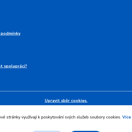
 podmínky
at spolupráci?
Upravit sběr cookies.
é stránky využívají k poskytování svých služeb soubory cookies.
Více
l
Jan Maier
.