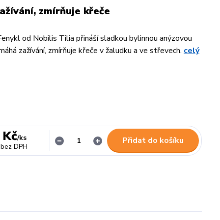
žívání, zmírňuje křeče
Fenykl od Nobilis Tilia přináší sladkou bylinnou anýzovou
máhá zažívání, zmírňuje křeče v žaludku a ve střevech.
celý
 Kč
/
ks
Přidat do košíku
bez DPH