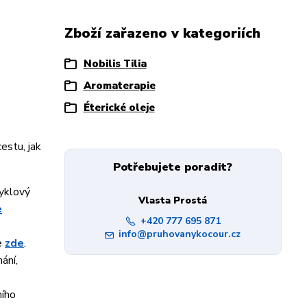
Zboží zařazeno v kategoriích
Nobilis Tilia
,
Aromaterapie
Éterické oleje
cestu, jak
Potřebujete poradit?
nyklový
Vlasta Prostá
e
+420 777 695 871
info@pruhovanykocour.cz
te
zde
.
ání,
ního