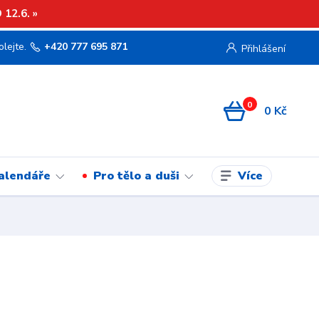
12.6. »
olejte.
+420 777 695 871
Přihlášení
0
0 Kč
Více
kalendáře
Pro tělo a duši