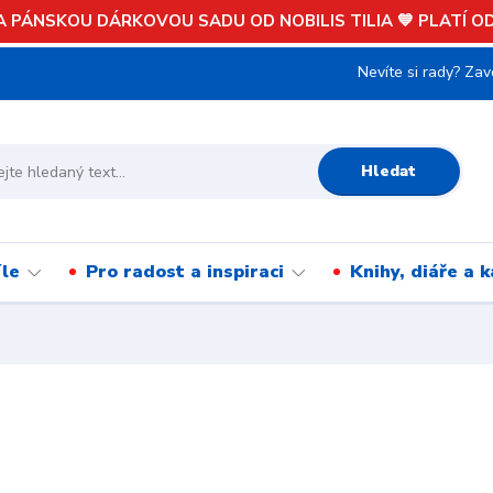
 PÁNSKOU DÁRKOVOU SADU OD NOBILIS TILIA 💙 PLATÍ OD 
Nevíte si rady? Zav
Hledat
íle
Pro radost a inspiraci
Knihy, diáře a 