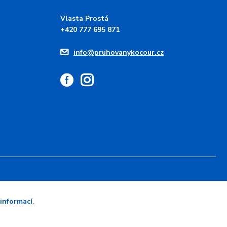
Vlasta Prostá
+420 777 695 871
info@pruhovanykocour.cz
 informací
.
Vytvořeno na
Eshop-rychle.cz