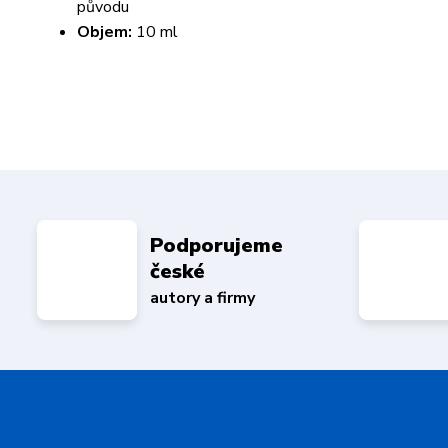
původu
Objem:
10 ml
Podporujeme
české
autory a firmy