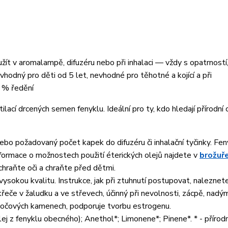
žít v aromalampě, difuzéru nebo při inhalaci — vždy s opatrností
hodný pro děti od 5 let, nevhodné pro těhotné a kojící a při
2 % ředění
ilací drcených semen fenyklu. Ideální pro ty, kdo hledají přírodní 
o požadovaný počet kapek do difuzéru či inhalační tyčinky. Fe
nformace o možnostech použití éterických olejů najdete v
brožuř
hraňte oči a chraňte před dětmi.
o vysokou kvalitu. Instrukce, jak při ztuhnutí postupovat, nalezne
řeče v žaludku a ve střevech, účinný při nevolnosti, zácpě, nadým
očových kamenech, podporuje tvorbu estrogenu.
ej z fenyklu obecného); Anethol*; Limonene*; Pinene*. * - přírod