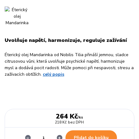
Uvolňuje napětí, harmonizuje, reguluje zažívání
Éterický olej Mandarinka od Nobilis Tilia přináší jemnou, sladce
citrusovou vůni, která uvolňuje psychické napětí, harmonizuje
mysl a dodává pocit radosti. Může pomoci při nespavosti, stresu a
zažívacích obtížích.
celý popis
264 Kč
/
ks
218 Kč
bez DPH
Přidat do košíku