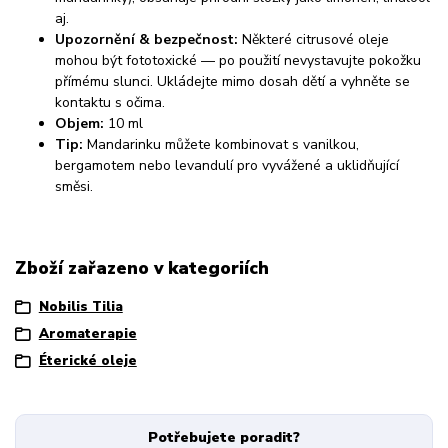
aj.
Upozornění & bezpečnost:
Některé citrusové oleje
mohou být fototoxické — po použití nevystavujte pokožku
přímému slunci. Ukládejte mimo dosah dětí a vyhněte se
kontaktu s očima.
Objem:
10 ml
Tip:
Mandarinku můžete kombinovat s vanilkou,
bergamotem nebo levandulí pro vyvážené a uklidňující
směsi.
Zboží zařazeno v kategoriích
Nobilis Tilia
Aromaterapie
Éterické oleje
Potřebujete poradit?