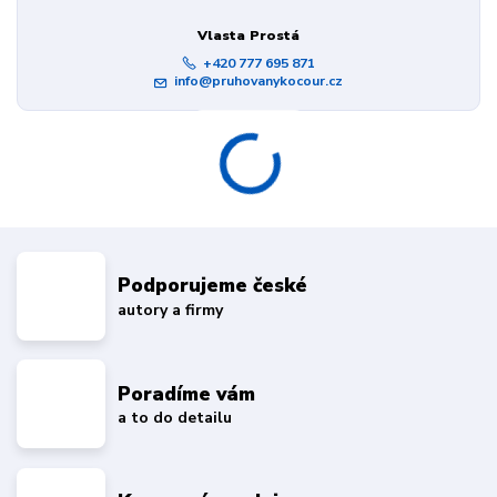
Vlasta Prostá
+420 777 695 871
info@pruhovanykocour.cz
Podporujeme české
autory a firmy
Poradíme vám
a to do detailu