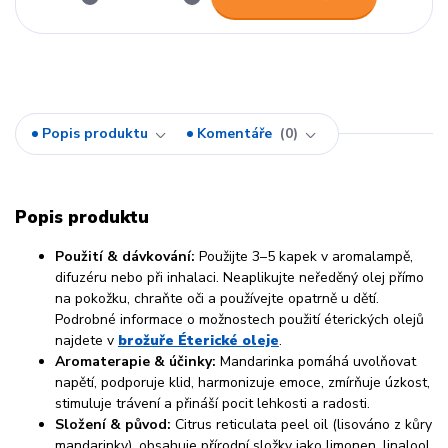
Popis produktu
Komentáře
0
Popis produktu
Použití & dávkování:
Použijte 3–5 kapek v aromalampě,
difuzéru nebo při inhalaci. Neaplikujte neředěný olej přímo
na pokožku, chraňte oči a používejte opatrně u dětí.
Podrobné informace o možnostech použití éterických olejů
najdete v
brožuře Éterické oleje
.
Aromaterapie & účinky:
Mandarinka pomáhá uvolňovat
napětí, podporuje klid, harmonizuje emoce, zmírňuje úzkost,
stimuluje trávení a přináší pocit lehkosti a radosti.
Složení & původ:
Citrus reticulata peel oil (lisováno z kůry
mandarinky), obsahuje přírodní složky jako limonen, linalool