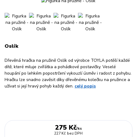
Oslík
Dřevěná hračka na pružině Oslík od výrobce TOYLA potěší každé
dítě, které miluje zvířátka a pohádkové postavičky. Veselé
houpání po lehkém popostrčení vykouzlí úsměv i radost z pohybu.
Hračku lze snadno zavěsit díky dřevěnému kolečku na pružince a
užívat si její hravý pohyb každý den.
celý popis
275 Kč
/
ks
227 Kč
bez DPH