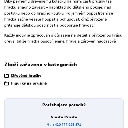
Díky pevnému dřevěnému kolečku na horní části pružiny lze
hračku snadno zavěsit – například do dětského pokoje, nad
postýlku nebo do hracího koutku. Po jemném popostrčení se
hračka začne vesele houpat a pohupovat, čímž přirozeně
přitahuje dětskou pozornost a podporuje hravost.
Každý motiv je zpracován s důrazem na detail a přirozenou krásu
dřeva, takže hračka působí jemně, hravě a zároveň nadčasově.
Zboží zařazeno v kategoriích
Dřevěné hračky
Figurky na pružině
Potřebujete poradit?
Vlasta Prostá
+420 777 695 871