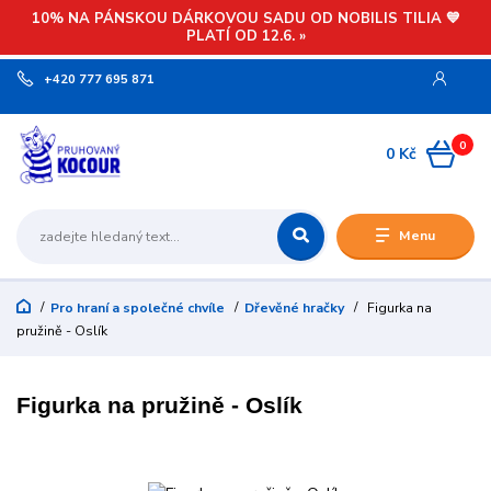
10% NA PÁNSKOU DÁRKOVOU SADU OD NOBILIS TILIA 💙
PLATÍ OD 12.6. »
+420 777 695 871
0
0 Kč
Menu
Pro hraní a společné chvíle
Dřevěné hračky
Figurka na
pružině - Oslík
Figurka na pružině - Oslík