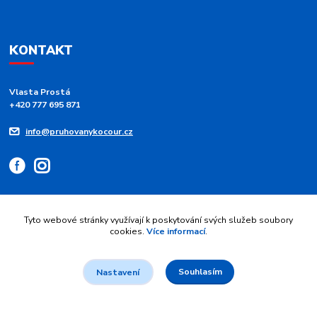
KONTAKT
Vlasta Prostá
+420 777 695 871
info@pruhovanykocour.cz
Tyto webové stránky využívají k poskytování svých služeb soubory
cookies.
Více informací
.
Upravit sběr cookies.
Souhlasím
© 2026 Pruhovaný kocour - modré pruhy 💙 srdce z duhy | Vytvořil
Jan
Nastavení
Maier
.
Vytvořeno na
Eshop-rychle.cz