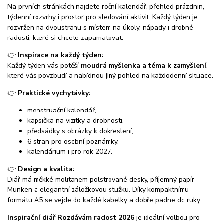
Na prvních stránkách najdete roční kalendář, přehled prázdnin,
týdenní rozvrhy i prostor pro sledování aktivit. Každý týden je
rozvržen na dvoustranu s místem na úkoly, nápady i drobné
radosti, které si chcete zapamatovat.
👉
Inspirace na každý týden:
Každý týden vás potěší
moudrá myšlenka a téma k zamyšlení
,
které vás povzbudí a nabídnou jiný pohled na každodenní situace.
👉
Praktické vychytávky:
menstruační kalendář,
kapsička na vizitky a drobnosti,
předsádky s obrázky k dokreslení,
6 stran pro osobní poznámky,
kalendárium i pro rok 2027.
👉
Design a kvalita:
Diář má měkké molitanem polstrované desky, příjemný papír
Munken a elegantní záložkovou stužku. Díky kompaktnímu
formátu A5 se vejde do každé kabelky a dobře padne do ruky.
Inspirační diář Rozdávám radost 2026
je ideální volbou pro