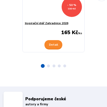
- 50 %
330 Kč
Inspirační diář Zahradnice 2026
Inspirační diá
165 Kč
/
ks
Detail
Podporujeme české
autory a firmy