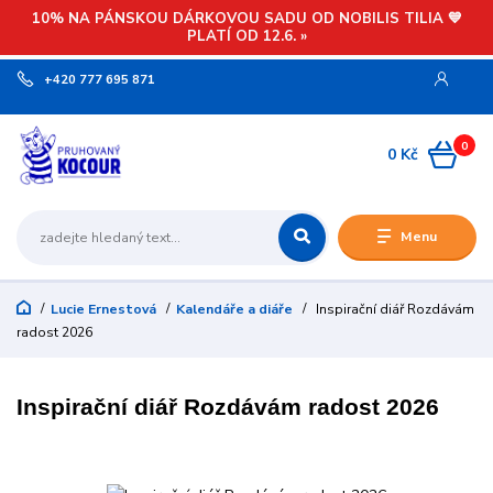
10% NA PÁNSKOU DÁRKOVOU SADU OD NOBILIS TILIA 💙
PLATÍ OD 12.6. »
+420 777 695 871
0
0 Kč
Menu
Lucie Ernestová
Kalendáře a diáře
Inspirační diář Rozdávám
radost 2026
Inspirační diář Rozdávám radost 2026