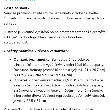
Cesta ze smutku
Nauč se proměňovat sílu smutku a temnoty v radost a světlo.
Čím větší hromadu těžkostí zvládneš, tím krásnější může být tvoje
zahrada.
Ilustrace je kvalitně vytištěná na polomatném fotopapíře gramáže
2
280 g/m
technologií, která zaručuje dlouhodobou
stálobarevnost.
Obrázky nabízíme v těchto variantách:
Obrázek bez rámečku:
Samostatná reprodukce
s inspiračním textem vytištěným v dolní části bílé pasparty.
Dostupné formáty (včetně bílého okraje): A4 (21 x 29,7 cm),
A3 (29,7 x 42 cm) a A2 (42 x 59,4 cm)
Obrázek v borovém rámečku 22,5 x 31 cm:
Reprodukce
s inspiračním textem vytištěným v dolní části bílé pasparty
zarámovaná v kvalitním tmavohnědém, mořeném rámečku
z borového dřeva. Velikost reprodukce je A4, celý rámeček
je velký 22,5 x 31 cm.
Pro rámečky používáme kvalitní krycí plexisklo s antireflexní