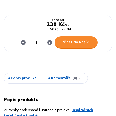
cena od
230 Kč
/
ks
od
190 Kč
bez DPH
Přidat do košíku
Popis produktu
Komentáře
0
Popis produktu
Autorsky podepsaná ilustrace z projektu
inspiračních
karet Cesta k sobě
.