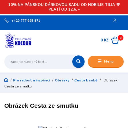
10% NA PÁNSKOU DÁRKOVOU SADU OD NOBILIS TILIA 💙
PLATÍ OD 12.6. »
+420 777 695 871
0
0 Kč
Menu
Pro radost a inspiraci
Obrázky
Cesta k sobě
Obrázek
Cesta ze smutku
Obrázek Cesta ze smutku