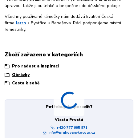
úpravou, takže jsou lehké a bezpečné i do dětského pokoje.
Všechny používané rámečky nám dodává kvalitní Česká
firma
Jarro
z Bystřice u Benešova. Rádi podporujeme místní
řemeslníky.
Zboží zařazeno v kategoriích
Pro radost a inspiraci
Obrázky
Cesta k sobě
Potřebujete poradit?
Vlasta Prostá
+420 777 695 871
info@pruhovanykocour.cz