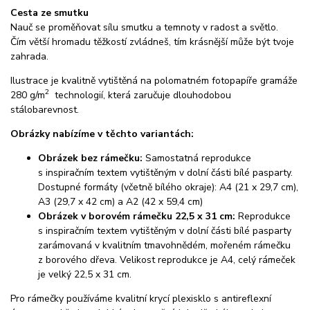
Cesta ze smutku
Nauč se proměňovat sílu smutku a temnoty v radost a světlo.
Čím větší hromadu těžkostí zvládneš, tím krásnější může být tvoje
zahrada.
Ilustrace je kvalitně vytištěná na polomatném fotopapíře gramáže
2
280 g/m
technologií, která zaručuje dlouhodobou
stálobarevnost.
Obrázky nabízíme v těchto variantách:
Obrázek bez rámečku:
Samostatná reprodukce
s inspiračním textem vytištěným v dolní části bílé pasparty.
Dostupné formáty (včetně bílého okraje): A4 (21 x 29,7 cm),
A3 (29,7 x 42 cm) a A2 (42 x 59,4 cm)
Obrázek v borovém rámečku 22,5 x 31 cm:
Reprodukce
s inspiračním textem vytištěným v dolní části bílé pasparty
zarámovaná v kvalitním tmavohnědém, mořeném rámečku
z borového dřeva. Velikost reprodukce je A4, celý rámeček
je velký 22,5 x 31 cm.
Pro rámečky používáme kvalitní krycí plexisklo s antireflexní