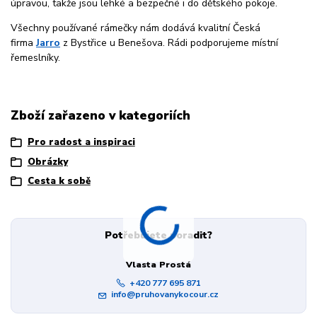
úpravou, takže jsou lehké a bezpečné i do dětského pokoje.
Všechny používané rámečky nám dodává kvalitní Česká
firma
Jarro
z Bystřice u Benešova. Rádi podporujeme místní
řemeslníky.
Zboží zařazeno v kategoriích
Pro radost a inspiraci
Obrázky
Cesta k sobě
Potřebujete poradit?
Vlasta Prostá
+420 777 695 871
info@pruhovanykocour.cz