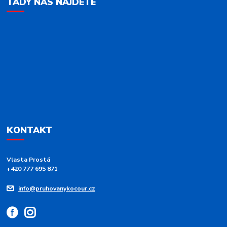
TADY NÁS NAJDETE
KONTAKT
Vlasta Prostá
+420 777 695 871
info@pruhovanykocour.cz