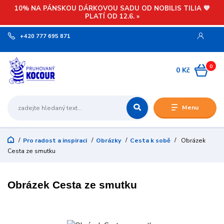
10% NA PÁNSKOU DÁRKOVOU SADU OD NOBILIS TILIA 💙
PLATÍ OD 12.6. »
+420 777 695 871
0
0 Kč
Menu
Pro radost a inspiraci
Obrázky
Cesta k sobě
Obrázek
Cesta ze smutku
Obrázek Cesta ze smutku