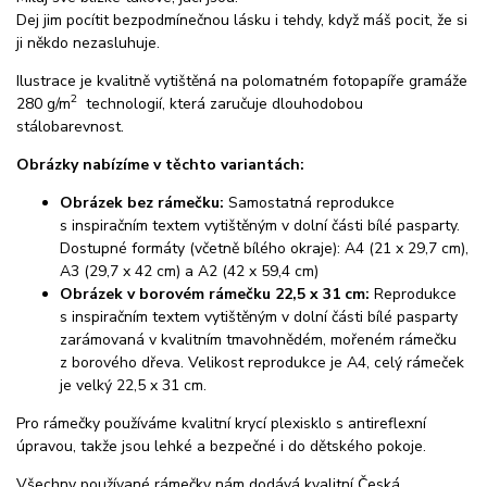
Dej jim pocítit bezpodmínečnou lásku i tehdy, když máš pocit, že si
ji někdo nezasluhuje.
Ilustrace je kvalitně vytištěná na polomatném fotopapíře gramáže
2
280 g/m
technologií, která zaručuje dlouhodobou
stálobarevnost.
Obrázky nabízíme v těchto variantách:
Obrázek bez rámečku:
Samostatná reprodukce
s inspiračním textem vytištěným v dolní části bílé pasparty.
Dostupné formáty (včetně bílého okraje): A4 (21 x 29,7 cm),
A3 (29,7 x 42 cm) a A2 (42 x 59,4 cm)
Obrázek v borovém rámečku 22,5 x 31 cm:
Reprodukce
s inspiračním textem vytištěným v dolní části bílé pasparty
zarámovaná v kvalitním tmavohnědém, mořeném rámečku
z borového dřeva. Velikost reprodukce je A4, celý rámeček
je velký 22,5 x 31 cm.
Pro rámečky používáme kvalitní krycí plexisklo s antireflexní
úpravou, takže jsou lehké a bezpečné i do dětského pokoje.
Všechny používané rámečky nám dodává kvalitní Česká