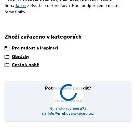
firma
Jarro
z Bystřice u Benešova. Rádi podporujeme místní
řemeslníky.
Zboží zařazeno v kategoriích
Pro radost a inspiraci
Obrázky
Cesta k sobě
Potřebujete poradit?
Vlasta Prostá
+420 777 695 871
info@pruhovanykocour.cz