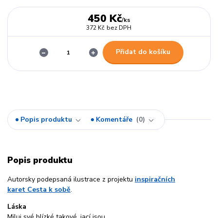
450 Kč
/
ks
372 Kč
bez DPH
Přidat do košíku
Popis produktu
Komentáře
0
Popis produktu
Autorsky podepsaná ilustrace z projektu
inspiračních
karet Cesta k sobě
.
Láska
Miluj své blízké takové, jací jsou.