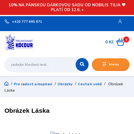
10% NA PÁNSKOU DÁRKOVOU SADU OD NOBILIS TILIA 💙
PLATÍ OD 12.6. »
+420 777 695 871
0
0 Kč
Menu
Pro radost a inspiraci
Obrázky
Cesta k sobě
Obrázek
Láska
Obrázek Láska