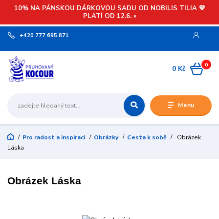
10% NA PÁNSKOU DÁRKOVOU SADU OD NOBILIS TILIA 💙
PLATÍ OD 12.6. »
+420 777 695 871
0
0 Kč
Menu
Pro radost a inspiraci
Obrázky
Cesta k sobě
Obrázek
Láska
Obrázek Láska