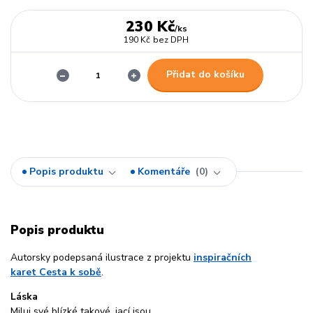
230 Kč
/
ks
190 Kč
bez DPH
Přidat do košíku
Popis produktu
Komentáře
0
Popis produktu
Autorsky podepsaná ilustrace z projektu
inspiračních
karet Cesta k sobě
.
Láska
Miluj své blízké takové, jací jsou.