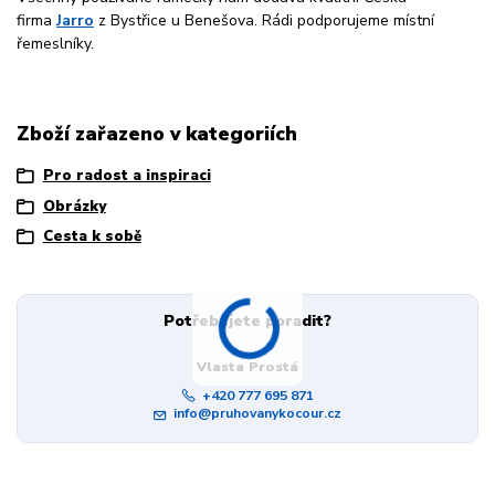
firma
Jarro
z Bystřice u Benešova. Rádi podporujeme místní
řemeslníky.
Zboží zařazeno v kategoriích
Pro radost a inspiraci
Obrázky
Cesta k sobě
Potřebujete poradit?
Vlasta Prostá
+420 777 695 871
info@pruhovanykocour.cz