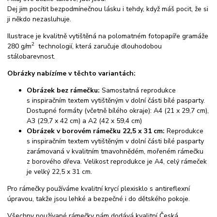
Dej jim pocítit bezpodmínečnou lásku i tehdy, když máš pocit, že si
ji někdo nezasluhuje.
Ilustrace je kvalitně vytištěná na polomatném fotopapíře gramáže
2
280 g/m
technologií, která zaručuje dlouhodobou
stálobarevnost.
Obrázky nabízíme v těchto variantách:
Obrázek bez rámečku:
Samostatná reprodukce
s inspiračním textem vytištěným v dolní části bílé pasparty.
Dostupné formáty (včetně bílého okraje): A4 (21 x 29,7 cm),
A3 (29,7 x 42 cm) a A2 (42 x 59,4 cm)
Obrázek v borovém rámečku 22,5 x 31 cm:
Reprodukce
s inspiračním textem vytištěným v dolní části bílé pasparty
zarámovaná v kvalitním tmavohnědém, mořeném rámečku
z borového dřeva. Velikost reprodukce je A4, celý rámeček
je velký 22,5 x 31 cm.
Pro rámečky používáme kvalitní krycí plexisklo s antireflexní
úpravou, takže jsou lehké a bezpečné i do dětského pokoje.
Všechny používané rámečky nám dodává kvalitní Česká