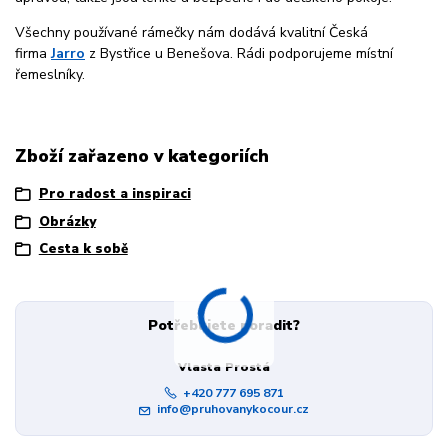
Všechny používané rámečky nám dodává kvalitní Česká
firma
Jarro
z Bystřice u Benešova. Rádi podporujeme místní
řemeslníky.
Zboží zařazeno v kategoriích
Pro radost a inspiraci
Obrázky
Cesta k sobě
Potřebujete poradit?
Vlasta Prostá
+420 777 695 871
info@pruhovanykocour.cz