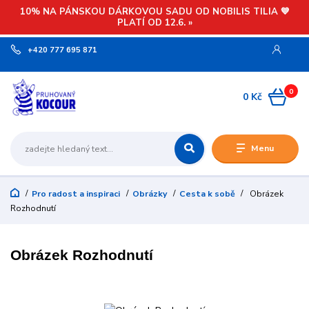
10% NA PÁNSKOU DÁRKOVOU SADU OD NOBILIS TILIA 💙
PLATÍ OD 12.6. »
+420 777 695 871
0
0 Kč
Menu
Pro radost a inspiraci
Obrázky
Cesta k sobě
Obrázek
Rozhodnutí
Obrázek Rozhodnutí