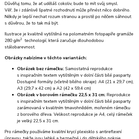
Důvěřuj tomu, že ať uděláš cokoliv, bude to mít svůj smysl.
Věř, že i zdánlivě špatné rozhodnutí může přinést něco dobrého.
Někdy je lepší nechat rozum stranou a prostě po něčem sáhnout
s důvěrou, že to tak má být.
Ilustrace je kvalitně vytištěná na polomatném fotopapíře gramáže
2
280 g/m
technologií, která zaručuje dlouhodobou
stálobarevnost.
Obrázky nabízíme v těchto variantách:
Obrázek bez rámečku:
Samostatná reprodukce
s inspiračním textem vytištěným v dolní části bílé pasparty.
Dostupné formáty (včetně bílého okraje): A4 (21 x 29,7 cm),
A3 (29,7 x 42 cm) a A2 (42 x 59,4 cm)
Obrázek v borovém rámečku 22,5 x 31 cm:
Reprodukce
s inspiračním textem vytištěným v dolní části bílé pasparty
zarámovaná v kvalitním tmavohnědém, mořeném rámečku
z borového dřeva. Velikost reprodukce je A4, celý rámeček
je velký 22,5 x 31 cm.
Pro rámečky používáme kvalitní krycí plexisklo s antireflexní
úpravou, takže jsou lehké a bezpečné i do dětského pokoje.