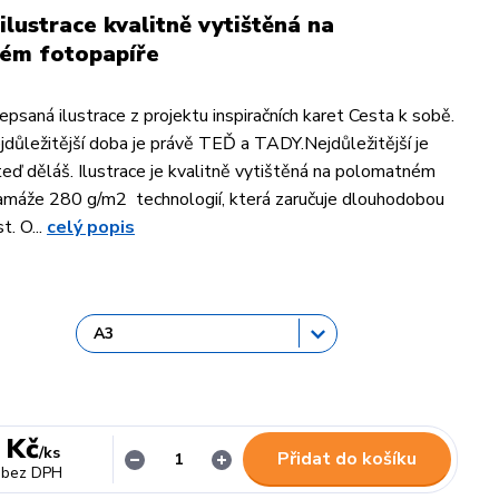
ilustrace kvalitně vytištěná na
ém fotopapíře
psaná ilustrace z projektu inspiračních karet Cesta k sobě.
důležitější doba je právě TEĎ a TADY.Nejdůležitější je
teď děláš. Ilustrace je kvalitně vytištěná na polomatném
amáže 280 g/m2 technologií, která zaručuje dlouhodobou
t. O...
celý popis
 Kč
/
ks
Přidat do košíku
bez DPH