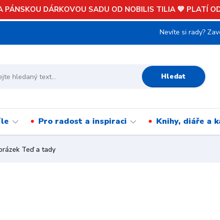
 PÁNSKOU DÁRKOVOU SADU OD NOBILIS TILIA 💙 PLATÍ OD 
Nevíte si rady? Zav
Hledat
íle
Pro radost a inspiraci
Knihy, diáře a 
rázek Teď a tady