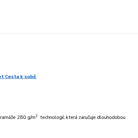
ret Cesta k sobě
.
2
 gramáže 280 g/m
technologií, která zaručuje dlouhodobou