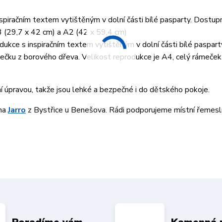
piračním textem vytištěným v dolní části bílé pasparty. Dostup
3 (29,7 x 42 cm) a A2 (42 x 59,4 cm)
ukce s inspiračním textem vytištěným v dolní části bílé paspart
ku z borového dřeva. Velikost reprodukce je A4, celý rámeček 
ní úpravou, takže jsou lehké a bezpečné i do dětského pokoje.
rma
Jarro
z Bystřice u Benešova. Rádi podporujeme místní řemesln