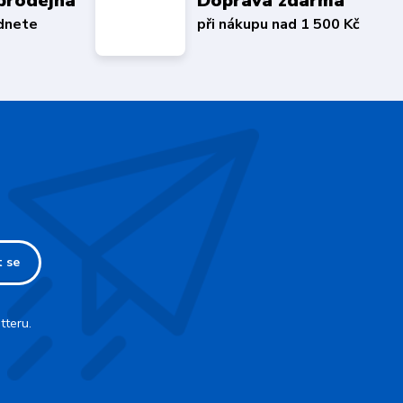
prodejna
Doprava zdarma
édnete
při nákupu nad 1 500 Kč
t se
tteru.