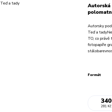
Autorská 
polomatn
Autorsky pode
Teď a tadyNej
TO, co právě 
fotopapíře gr
stálobarevnos
Formát
340
281 Kč