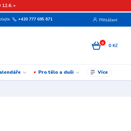
12.6. »
olejte.
+420 777 695 871
Přihlášení
0
0 Kč
Více
kalendáře
Pro tělo a duši