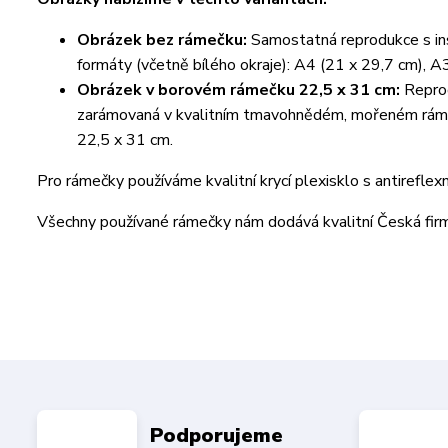
Obrázek bez rámečku:
Samostatná reprodukce s ins
formáty (včetně bílého okraje): A4 (21 x 29,7 cm), A
Obrázek v borovém rámečku 22,5 x 31 cm:
Reprod
zarámovaná v kvalitním tmavohnědém, mořeném rámeč
22,5 x 31 cm.
Pro rámečky používáme kvalitní krycí plexisklo s antireflex
Všechny používané rámečky nám dodává kvalitní Česká fi
Podporujeme