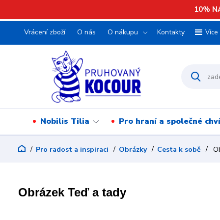
10% NA
Vrácení zboží
O nás
O nákupu
Kontakty
Více
Nobilis Tilia
Pro hraní a společné chv
Pro radost a inspiraci
Obrázky
Cesta k sobě
Ob
Obrázek Teď a tady