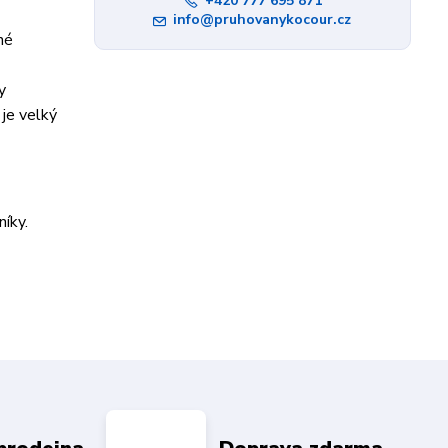
+420 777 695 871
info@pruhovanykocour.cz
né
y
je velký
íky.