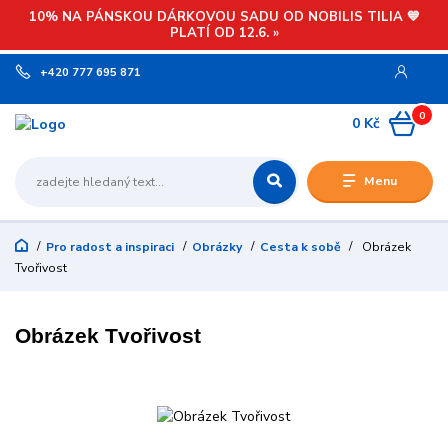
10% NA PÁNSKOU DÁRKOVOU SADU OD NOBILIS TILIA 💙
PLATÍ OD 12.6. »
+420 777 695 871
0
0 Kč
Menu
Pro radost a inspiraci
Obrázky
Cesta k sobě
Obrázek
Tvořivost
Obrázek Tvořivost