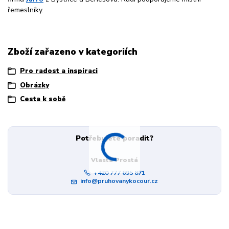
řemeslníky.
Zboží zařazeno v kategoriích
Pro radost a inspiraci
Obrázky
Cesta k sobě
Potřebujete poradit?
Vlasta Prostá
+420 777 695 871
info@pruhovanykocour.cz