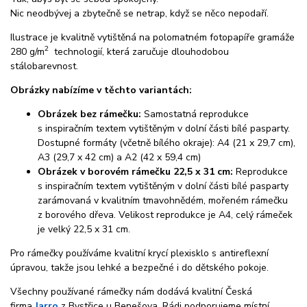
Nic neodbývej a zbytečně se netrap, když se něco nepodaří.
Ilustrace je kvalitně vytištěná na polomatném fotopapíře gramáže
2
280 g/m
technologií, která zaručuje dlouhodobou
stálobarevnost.
Obrázky nabízíme v těchto variantách:
Obrázek bez rámečku:
Samostatná reprodukce
s inspiračním textem vytištěným v dolní části bílé pasparty.
Dostupné formáty (včetně bílého okraje): A4 (21 x 29,7 cm),
A3 (29,7 x 42 cm) a A2 (42 x 59,4 cm)
Obrázek v borovém rámečku 22,5 x 31 cm:
Reprodukce
s inspiračním textem vytištěným v dolní části bílé pasparty
zarámovaná v kvalitním tmavohnědém, mořeném rámečku
z borového dřeva. Velikost reprodukce je A4, celý rámeček
je velký 22,5 x 31 cm.
Pro rámečky používáme kvalitní krycí plexisklo s antireflexní
úpravou, takže jsou lehké a bezpečné i do dětského pokoje.
Všechny používané rámečky nám dodává kvalitní Česká
firma
Jarro
z Bystřice u Benešova. Rádi podporujeme místní