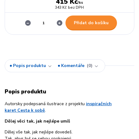
415 Kč
/
ks
343 Kč
bez DPH
Přidat do košíku
Popis produktu
Komentáře
0
Popis produktu
Autorsky podepsaná ilustrace z projektu
inspiračních
karet Cesta k sobě
.
Dělej věci tak, jak nejlépe umíš
Dělej vše tak, jak nejlépe dovedeš.
Tak, abys byl se sebou spokojený.