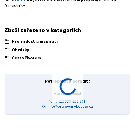
řemeslníky.
Zboží zařazeno v kategoriích
Pro radost a inspiraci
Obrázky
Cesta životem
Potřebujete poradit?
Vlasta Prostá
+420 777 695 871
info@pruhovanykocour.cz