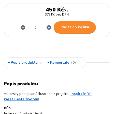
450 Kč
/
ks
372 Kč
bez DPH
Přidat do košíku
Popis produktu
Komentáře
0
Popis produktu
Autorsky podepsaná ilustrace z projektu
inspiračních
karet Cesta životem
.
Bůh
Je láska přinášející život.