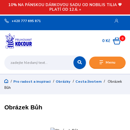
10% NA PÁNSKOU DÁRKOVOU SADU OD NOBILIS TILIA 💙
PLATÍ OD 12.6. »
+420 777 695 871
0
0 Kč
Menu
Pro radost a inspiraci
Obrázky
Cesta životem
Obrázek
Bůh
Obrázek Bůh