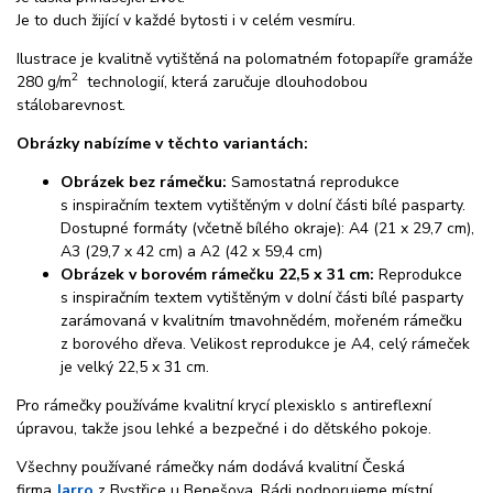
Je to duch žijící v každé bytosti i v celém vesmíru.
Ilustrace je kvalitně vytištěná na polomatném fotopapíře gramáže
2
280 g/m
technologií, která zaručuje dlouhodobou
stálobarevnost.
Obrázky nabízíme v těchto variantách:
Obrázek bez rámečku:
Samostatná reprodukce
s inspiračním textem vytištěným v dolní části bílé pasparty.
Dostupné formáty (včetně bílého okraje): A4 (21 x 29,7 cm),
A3 (29,7 x 42 cm) a A2 (42 x 59,4 cm)
Obrázek v borovém rámečku 22,5 x 31 cm:
Reprodukce
s inspiračním textem vytištěným v dolní části bílé pasparty
zarámovaná v kvalitním tmavohnědém, mořeném rámečku
z borového dřeva. Velikost reprodukce je A4, celý rámeček
je velký 22,5 x 31 cm.
Pro rámečky používáme kvalitní krycí plexisklo s antireflexní
úpravou, takže jsou lehké a bezpečné i do dětského pokoje.
Všechny používané rámečky nám dodává kvalitní Česká
firma
Jarro
z Bystřice u Benešova. Rádi podporujeme místní