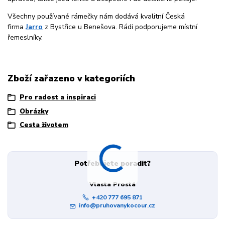
Všechny používané rámečky nám dodává kvalitní Česká
firma
Jarro
z Bystřice u Benešova. Rádi podporujeme místní
řemeslníky.
Zboží zařazeno v kategoriích
Pro radost a inspiraci
Obrázky
Cesta životem
Potřebujete poradit?
Vlasta Prostá
+420 777 695 871
info@pruhovanykocour.cz