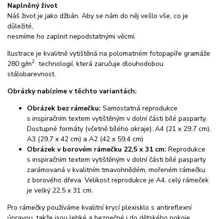
Naplněný život
Náš život je jako džbán. Aby se nám do něj vešlo vše, co je
důležité,
nesmíme ho zaplnit nepodstatnými věcmi.
Ilustrace je kvalitně vytištěná na polomatném fotopapíře gramáže
2
280 g/m
technologií, která zaručuje dlouhodobou
stálobarevnost.
Obrázky nabízíme v těchto variantách:
Obrázek bez rámečku:
Samostatná reprodukce
s inspiračním textem vytištěným v dolní části bílé pasparty.
Dostupné formáty (včetně bílého okraje): A4 (21 x 29,7 cm),
A3 (29,7 x 42 cm) a A2 (42 x 59,4 cm)
Obrázek v borovém rámečku 22,5 x 31 cm:
Reprodukce
s inspiračním textem vytištěným v dolní části bílé pasparty
zarámovaná v kvalitním tmavohnědém, mořeném rámečku
z borového dřeva. Velikost reprodukce je A4, celý rámeček
je velký 22,5 x 31 cm.
Pro rámečky používáme kvalitní krycí plexisklo s antireflexní
úpravou, takže jsou lehké a bezpečné i do dětského pokoje.