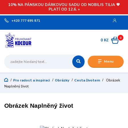
10% NA PÁNSKOU DÁRKOVOU SADU OD NOBILIS TILIA 💙
PLATÍ OD 12.6. »
+420 777 695 871
0
0 Kč
Menu
Pro radost a inspiraci
Obrázky
Cesta životem
Obrázek
Naplněný život
Obrázek Naplněný život