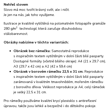
Nehřeš slovem
Slovo má moc tvořit krásný svět, ale i ničit.
Je jen na nás, jak toho využijeme.
Ilustrace je kvalitně vytištěná na polomatném fotopapíře gramáže
2
280 g/m
technologií, která zaručuje dlouhodobou
stálobarevnost.
Obrázky nabízíme v těchto variantách:
Obrázek bez rámečku:
Samostatná reprodukce
s inspiračním textem vytištěným v dolní části bílé pasparty.
Dostupné formáty (včetně bílého okraje): A4 (21 x 29,7 cm),
A3 (29,7 x 42 cm) a A2 (42 x 59,4 cm)
Obrázek v borovém rámečku 22,5 x 31 cm:
Reprodukce
s inspiračním textem vytištěným v dolní části bílé pasparty
zarámovaná v kvalitním tmavohnědém, mořeném rámečku
z borového dřeva. Velikost reprodukce je A4, celý rámeček
je velký 22,5 x 31 cm.
Pro rámečky používáme kvalitní krycí plexisklo s antireflexní
úpravou, takže jsou lehké a bezpečné i do dětského pokoje.