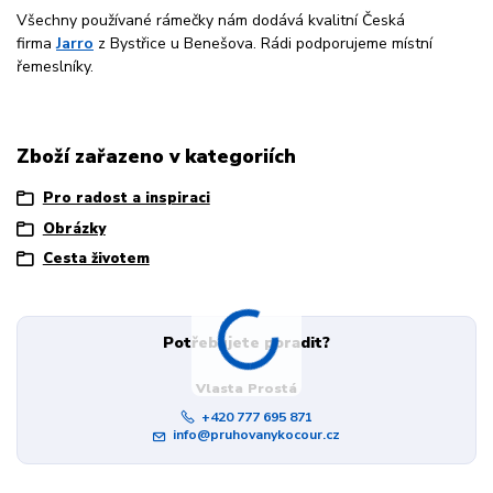
Všechny používané rámečky nám dodává kvalitní Česká
firma
Jarro
z Bystřice u Benešova. Rádi podporujeme místní
řemeslníky.
Zboží zařazeno v kategoriích
Pro radost a inspiraci
Obrázky
Cesta životem
Potřebujete poradit?
Vlasta Prostá
+420 777 695 871
info@pruhovanykocour.cz