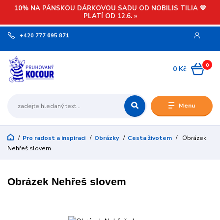
10% NA PÁNSKOU DÁRKOVOU SADU OD NOBILIS TILIA 💙
PLATÍ OD 12.6. »
+420 777 695 871
0
0 Kč
Menu
Pro radost a inspiraci
Obrázky
Cesta životem
Obrázek
Nehřeš slovem
Obrázek Nehřeš slovem