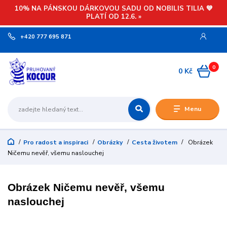
10% NA PÁNSKOU DÁRKOVOU SADU OD NOBILIS TILIA 💙
PLATÍ OD 12.6. »
+420 777 695 871
0
0 Kč
Menu
Pro radost a inspiraci
Obrázky
Cesta životem
Obrázek
Ničemu nevěř, všemu naslouchej
Obrázek Ničemu nevěř, všemu
naslouchej