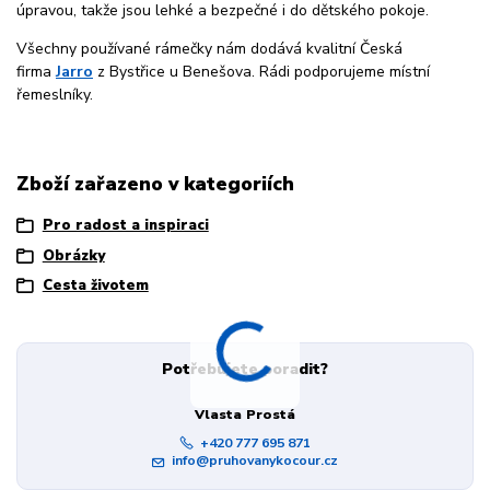
úpravou, takže jsou lehké a bezpečné i do dětského pokoje.
Všechny používané rámečky nám dodává kvalitní Česká
firma
Jarro
z Bystřice u Benešova. Rádi podporujeme místní
řemeslníky.
Zboží zařazeno v kategoriích
Pro radost a inspiraci
Obrázky
Cesta životem
Potřebujete poradit?
Vlasta Prostá
+420 777 695 871
info@pruhovanykocour.cz