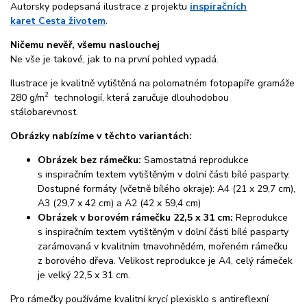
Autorsky podepsaná ilustrace z projektu
inspiračních
karet Cesta životem
.
Ničemu nevěř, všemu naslouchej
Ne vše je takové, jak to na první pohled vypadá.
Ilustrace je kvalitně vytištěná na polomatném fotopapíře gramáže
2
280 g/m
technologií, která zaručuje dlouhodobou
stálobarevnost.
Obrázky nabízíme v těchto variantách:
Obrázek bez rámečku:
Samostatná reprodukce
s inspiračním textem vytištěným v dolní části bílé pasparty.
Dostupné formáty (včetně bílého okraje): A4 (21 x 29,7 cm),
A3 (29,7 x 42 cm) a A2 (42 x 59,4 cm)
Obrázek v borovém rámečku 22,5 x 31 cm:
Reprodukce
s inspiračním textem vytištěným v dolní části bílé pasparty
zarámovaná v kvalitním tmavohnědém, mořeném rámečku
z borového dřeva. Velikost reprodukce je A4, celý rámeček
je velký 22,5 x 31 cm.
Pro rámečky používáme kvalitní krycí plexisklo s antireflexní