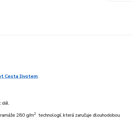
ret Cesta životem
.
 dál.
2
 gramáže 280 g/m
technologií, která zaručuje dlouhodobou