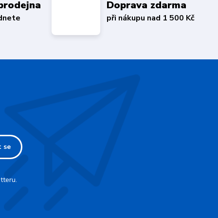
prodejna
Doprava zdarma
édnete
při nákupu nad 1 500 Kč
t se
tteru.