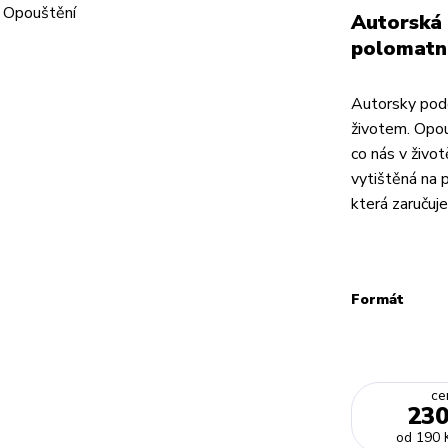
Autorská 
polomatn
Autorsky pode
životem. Opou
co nás v život
vytištěná na
která zaručuje
Formát
ce
230
od
190 