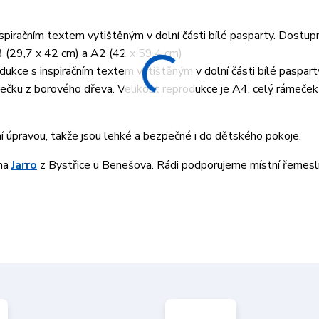
piračním textem vytištěným v dolní části bílé pasparty. Dostup
3 (29,7 x 42 cm) a A2 (42 x 59,4 cm)
ukce s inspiračním textem vytištěným v dolní části bílé paspart
ku z borového dřeva. Velikost reprodukce je A4, celý rámeček 
ní úpravou, takže jsou lehké a bezpečné i do dětského pokoje.
rma
Jarro
z Bystřice u Benešova. Rádi podporujeme místní řemesln