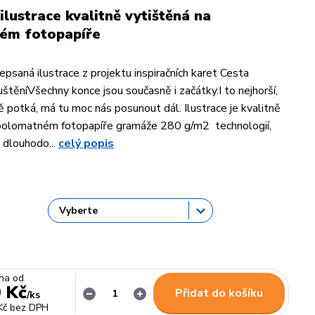
ilustrace kvalitně vytištěná na
ém fotopapíře
psaná ilustrace z projektu inspiračních karet Cesta
štěníVšechny konce jsou současně i začátky.I to nejhorší,
ě potká, má tu moc nás posunout dál. Ilustrace je kvalitně
 polomatném fotopapíře gramáže 280 g/m2 technologií,
 dlouhodo...
celý popis
na od
 Kč
Přidat do košíku
/
ks
Kč
bez DPH