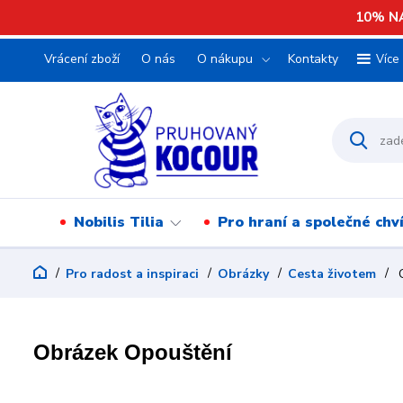
10% NA
Vrácení zboží
O nás
O nákupu
Kontakty
Více
Nobilis Tilia
Pro hraní a společné chv
Pro radost a inspiraci
Obrázky
Cesta životem
O
Obrázek Opouštění