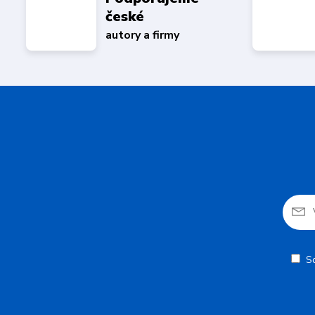
české
autory a firmy
S