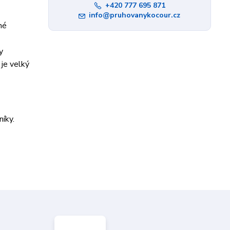
+420 777 695 871
info@pruhovanykocour.cz
né
y
je velký
íky.