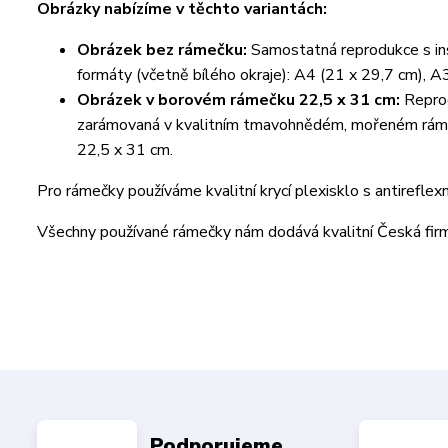
Obrázky nabízíme v těchto variantách:
Obrázek bez rámečku:
Samostatná reprodukce s ins
formáty (včetně bílého okraje): A4 (21 x 29,7 cm), A
Obrázek v borovém rámečku 22,5 x 31 cm:
Reprod
zarámovaná v kvalitním tmavohnědém, mořeném rámeč
22,5 x 31 cm.
Pro rámečky používáme kvalitní krycí plexisklo s antireflex
Všechny používané rámečky nám dodává kvalitní Česká fi
Podporujeme