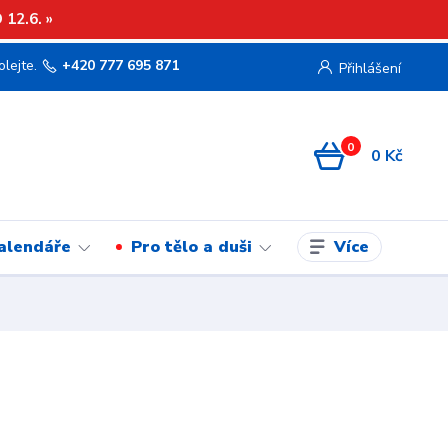
12.6. »
olejte.
+420 777 695 871
Přihlášení
0
0 Kč
Více
kalendáře
Pro tělo a duši