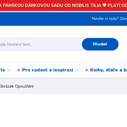
 PÁNSKOU DÁRKOVOU SADU OD NOBILIS TILIA 💙 PLATÍ OD 
Nevíte si rady? Zav
Hledat
íle
Pro radost a inspiraci
Knihy, diáře a 
brázek Opouštění