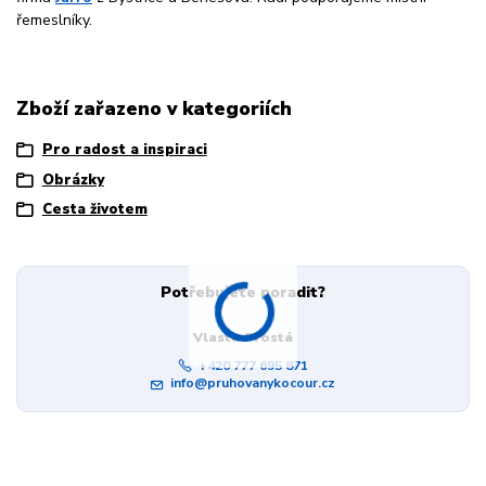
řemeslníky.
Zboží zařazeno v kategoriích
Pro radost a inspiraci
Obrázky
Cesta životem
Potřebujete poradit?
Vlasta Prostá
+420 777 695 871
info@pruhovanykocour.cz