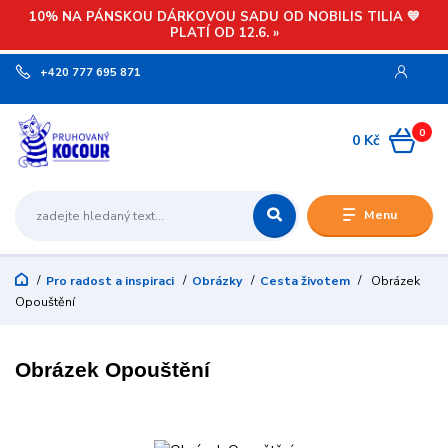
10% NA PÁNSKOU DÁRKOVOU SADU OD NOBILIS TILIA 💙
PLATÍ OD 12.6. »
+420 777 695 871
0
0 Kč
Menu
Pro radost a inspiraci
Obrázky
Cesta životem
Obrázek
Opouštění
Obrázek Opouštění