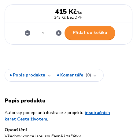
415 Kč
/
ks
343 Kč
bez DPH
Přidat do košíku
Popis produktu
Komentáře
0
Popis produktu
Autorsky podepsaná ilustrace z projektu
inspiračních
karet Cesta životem
.
Opouštění
Všechny konce jsou současně i začátky.