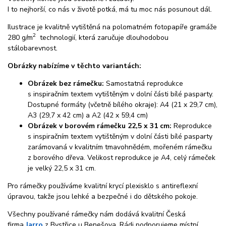
I to nejhorší, co nás v životě potká, má tu moc nás posunout dál.
Ilustrace je kvalitně vytištěná na polomatném fotopapíře gramáže
2
280 g/m
technologií, která zaručuje dlouhodobou
stálobarevnost.
Obrázky nabízíme v těchto variantách:
Obrázek bez rámečku:
Samostatná reprodukce
s inspiračním textem vytištěným v dolní části bílé pasparty.
Dostupné formáty (včetně bílého okraje): A4 (21 x 29,7 cm),
A3 (29,7 x 42 cm) a A2 (42 x 59,4 cm)
Obrázek v borovém rámečku 22,5 x 31 cm:
Reprodukce
s inspiračním textem vytištěným v dolní části bílé pasparty
zarámovaná v kvalitním tmavohnědém, mořeném rámečku
z borového dřeva. Velikost reprodukce je A4, celý rámeček
je velký 22,5 x 31 cm.
Pro rámečky používáme kvalitní krycí plexisklo s antireflexní
úpravou, takže jsou lehké a bezpečné i do dětského pokoje.
Všechny používané rámečky nám dodává kvalitní Česká
firma
Jarro
z Bystřice u Benešova. Rádi podporujeme místní