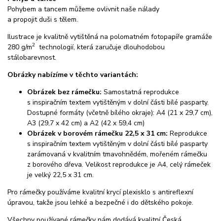
Pohybem a tancem můžeme ovlivnit naše nálady
a propojit duši s tělem.
Ilustrace je kvalitně vytištěná na polomatném fotopapíře gramáže
2
280 g/m
technologií, která zaručuje dlouhodobou
stálobarevnost.
Obrázky nabízíme v těchto variantách:
Obrázek bez rámečku:
Samostatná reprodukce
s inspiračním textem vytištěným v dolní části bílé pasparty.
Dostupné formáty (včetně bílého okraje): A4 (21 x 29,7 cm),
A3 (29,7 x 42 cm) a A2 (42 x 59,4 cm)
Obrázek v borovém rámečku 22,5 x 31 cm:
Reprodukce
s inspiračním textem vytištěným v dolní části bílé pasparty
zarámovaná v kvalitním tmavohnědém, mořeném rámečku
z borového dřeva. Velikost reprodukce je A4, celý rámeček
je velký 22,5 x 31 cm.
Pro rámečky používáme kvalitní krycí plexisklo s antireflexní
úpravou, takže jsou lehké a bezpečné i do dětského pokoje.
Všechny používané rámečky nám dodává kvalitní Česká