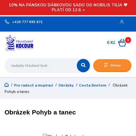
10% NA PÁNSKOU DÁRKOVOU SADU OD NOBILIS TILIA 💙
PLATÍ OD 12.6. »
+420 777 695 871
0
0 Kč
Menu
Pro radost a inspiraci
Obrázky
Cesta životem
Obrázek
Pohyb a tanec
Obrázek Pohyb a tanec