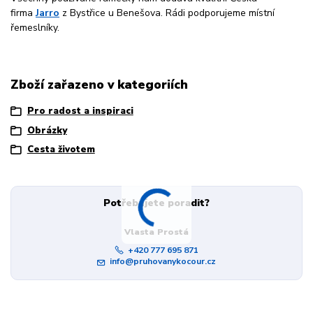
firma
Jarro
z Bystřice u Benešova. Rádi podporujeme místní
řemeslníky.
Zboží zařazeno v kategoriích
Pro radost a inspiraci
Obrázky
Cesta životem
Potřebujete poradit?
Vlasta Prostá
+420 777 695 871
info@pruhovanykocour.cz