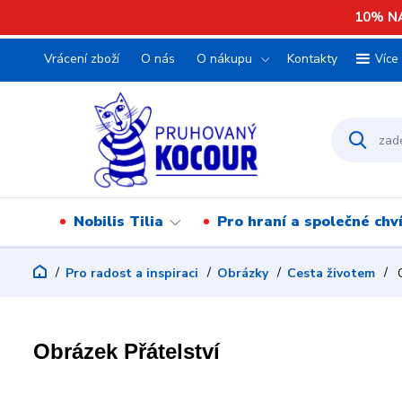
10% NA
Vrácení zboží
O nás
O nákupu
Kontakty
Více
Nobilis Tilia
Pro hraní a společné chv
Pro radost a inspiraci
Obrázky
Cesta životem
O
Obrázek Přátelství