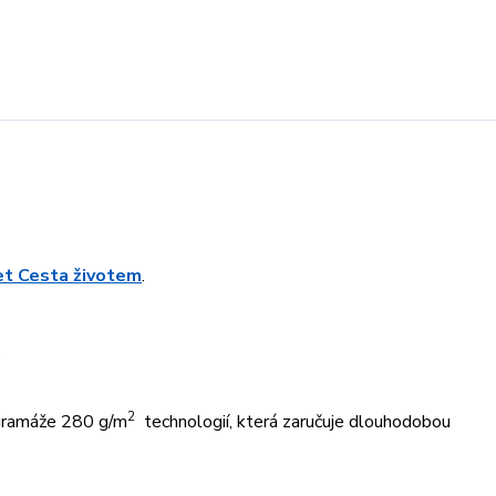
ret Cesta životem
.
.
2
 gramáže 280 g/m
technologií, která zaručuje dlouhodobou