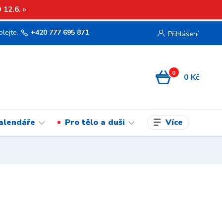
12.6. »
olejte.
+420 777 695 871
Přihlášení
0
0 Kč
Více
kalendáře
Pro tělo a duši