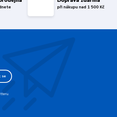
prodejna
Doprava zdarma
édnete
při nákupu nad 1 500 Kč
t se
tteru.