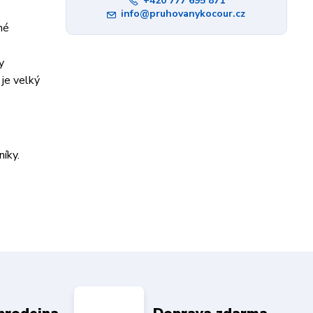
+420 777 695 871
info@pruhovanykocour.cz
né
y
je velký
íky.