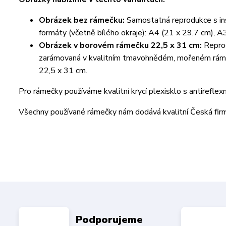
Obrázek bez rámečku:
Samostatná reprodukce s ins
formáty (včetně bílého okraje): A4 (21 x 29,7 cm), A
Obrázek v borovém rámečku 22,5 x 31 cm:
Reprod
zarámovaná v kvalitním tmavohnědém, mořeném rámeč
22,5 x 31 cm.
Pro rámečky používáme kvalitní krycí plexisklo s antireflex
Všechny používané rámečky nám dodává kvalitní Česká fi
Podporujeme