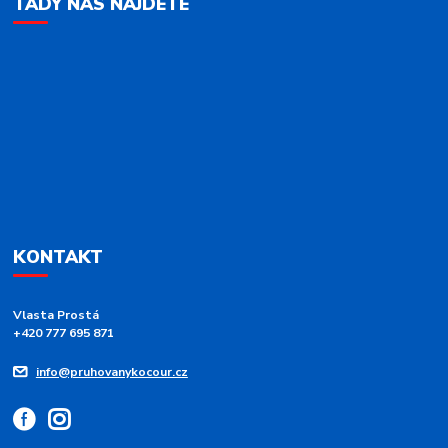
TADY NÁS NAJDETE
KONTAKT
Vlasta Prostá
+420 777 695 871
info@pruhovanykocour.cz