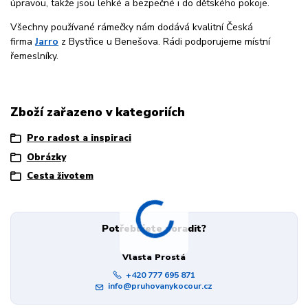
úpravou, takže jsou lehké a bezpečné i do dětského pokoje.
Všechny používané rámečky nám dodává kvalitní Česká
firma
Jarro
z Bystřice u Benešova. Rádi podporujeme místní
řemeslníky.
Zboží zařazeno v kategoriích
Pro radost a inspiraci
Obrázky
Cesta životem
Potřebujete poradit?
Vlasta Prostá
+420 777 695 871
info@pruhovanykocour.cz