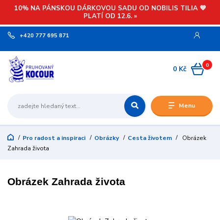
10% NA PÁNSKOU DÁRKOVOU SADU OD NOBILIS TILIA 💙
PLATÍ OD 12.6. »
+420 777 695 871
0
0 Kč
Menu
Pro radost a inspiraci
Obrázky
Cesta životem
Obrázek
Zahrada života
Obrázek Zahrada života