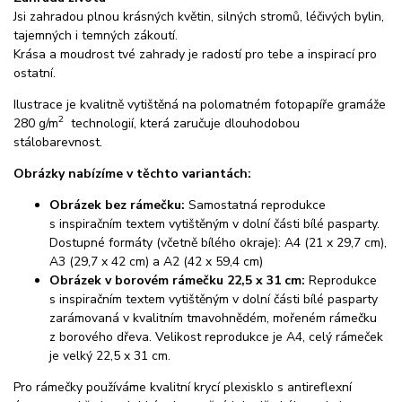
Jsi zahradou plnou krásných květin, silných stromů, léčivých bylin,
tajemných i temných zákoutí.
Krása a moudrost tvé zahrady je radostí pro tebe a inspirací pro
ostatní.
Ilustrace je kvalitně vytištěná na polomatném fotopapíře gramáže
2
280 g/m
technologií, která zaručuje dlouhodobou
stálobarevnost.
Obrázky nabízíme v těchto variantách:
Obrázek bez rámečku:
Samostatná reprodukce
s inspiračním textem vytištěným v dolní části bílé pasparty.
Dostupné formáty (včetně bílého okraje): A4 (21 x 29,7 cm),
A3 (29,7 x 42 cm) a A2 (42 x 59,4 cm)
Obrázek v borovém rámečku 22,5 x 31 cm:
Reprodukce
s inspiračním textem vytištěným v dolní části bílé pasparty
zarámovaná v kvalitním tmavohnědém, mořeném rámečku
z borového dřeva. Velikost reprodukce je A4, celý rámeček
je velký 22,5 x 31 cm.
Pro rámečky používáme kvalitní krycí plexisklo s antireflexní