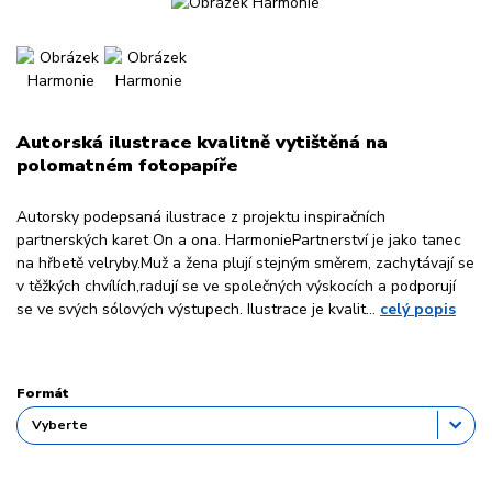
Autorská ilustrace kvalitně vytištěná na
polomatném fotopapíře
Autorsky podepsaná ilustrace z projektu inspiračních
partnerských karet On a ona. HarmoniePartnerství je jako tanec
na hřbetě velryby.Muž a žena plují stejným směrem, zachytávají se
v těžkých chvílích,radují se ve společných výskocích a podporují
se ve svých sólových výstupech. Ilustrace je kvalit...
celý popis
Formát