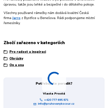
úpravou, takže jsou lehké a bezpečné i do dětského pokoje.
Všechny používané rámečky nám dodává kvalitní Česká
firma
Jarro
z Bystřice u Benešova. Rádi podporujeme místní
řemeslníky.
Zboží zařazeno v kategoriích
Pro radost a inspiraci
Obrázky
On a ona
Potřebujete poradit?
Vlasta Prostá
+420 777 695 871
info@pruhovanykocour.cz