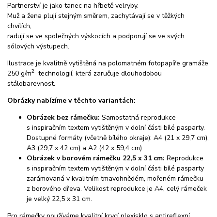
Partnerství je jako tanec na hřbetě velryby.
Muž a žena plují stejným směrem, zachytávají se v těžkých
chvílích,
radují se ve společných výskocích a podporují se ve svých
sólových výstupech.
Ilustrace je kvalitně vytištěná na polomatném fotopapíře gramáže
2
250 g/m
technologií, která zaručuje dlouhodobou
stálobarevnost.
Obrázky nabízíme v těchto variantách:
Obrázek bez rámečku:
Samostatná reprodukce
s inspiračním textem vytištěným v dolní části bílé pasparty.
Dostupné formáty (včetně bílého okraje): A4 (21 x 29,7 cm),
A3 (29,7 x 42 cm) a A2 (42 x 59,4 cm)
Obrázek v borovém rámečku 22,5 x 31 cm:
Reprodukce
s inspiračním textem vytištěným v dolní části bílé pasparty
zarámovaná v kvalitním tmavohnědém, mořeném rámečku
z borového dřeva. Velikost reprodukce je A4, celý rámeček
je velký 22,5 x 31 cm.
Pro rámečky používáme kvalitní krycí plexisklo s antireflexní