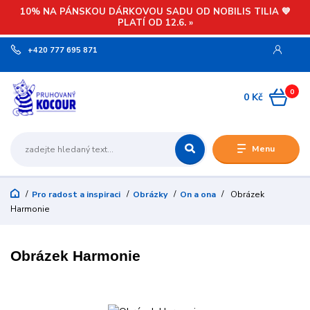
10% NA PÁNSKOU DÁRKOVOU SADU OD NOBILIS TILIA 💙
PLATÍ OD 12.6. »
+420 777 695 871
0
0 Kč
Menu
Pro radost a inspiraci
Obrázky
On a ona
Obrázek
Harmonie
Obrázek Harmonie