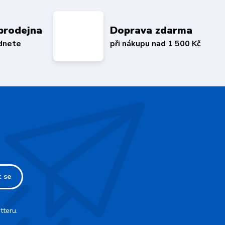
prodejna
Doprava zdarma
édnete
při nákupu nad 1 500 Kč
t se
tteru.