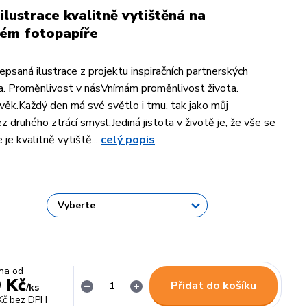
ilustrace kvalitně vytištěná na
ém fotopapíře
psaná ilustrace z projektu inspiračních partnerských
a. Proměnlivost v násVnímám proměnlivost života.
 věk.Každý den má své světlo i tmu, tak jako můj
z druhého ztrácí smysl.Jediná jistota v životě je, že vše se
 je kvalitně vytiště...
celý popis
na od
 Kč
Přidat do košíku
/
ks
Kč
bez DPH