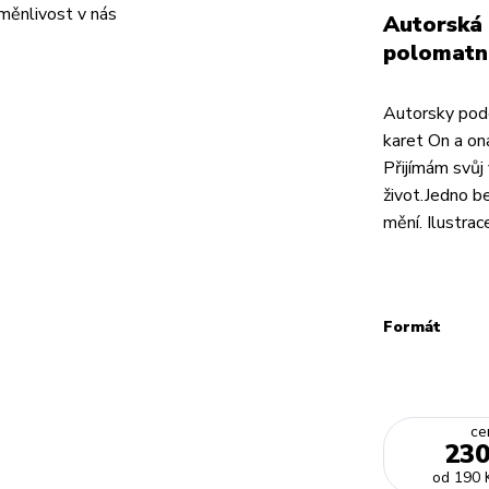
Autorská 
polomatn
Autorsky pode
karet On a on
Přijímám svůj
život.Jedno be
mění. Ilustrace
Formát
ce
230
od
190 