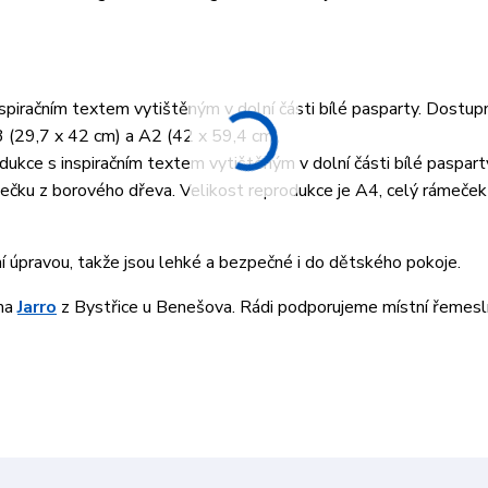
piračním textem vytištěným v dolní části bílé pasparty. Dostup
3 (29,7 x 42 cm) a A2 (42 x 59,4 cm)
ukce s inspiračním textem vytištěným v dolní části bílé paspart
ku z borového dřeva. Velikost reprodukce je A4, celý rámeček 
ní úpravou, takže jsou lehké a bezpečné i do dětského pokoje.
rma
Jarro
z Bystřice u Benešova. Rádi podporujeme místní řemesln