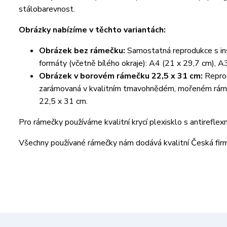
stálobarevnost.
Obrázky nabízíme v těchto variantách:
Obrázek bez rámečku:
Samostatná reprodukce s ins
formáty (včetně bílého okraje): A4 (21 x 29,7 cm), A
Obrázek v borovém rámečku 22,5 x 31 cm:
Reprod
zarámovaná v kvalitním tmavohnědém, mořeném rámeč
22,5 x 31 cm.
Pro rámečky používáme kvalitní krycí plexisklo s antireflex
Všechny používané rámečky nám dodává kvalitní Česká fi