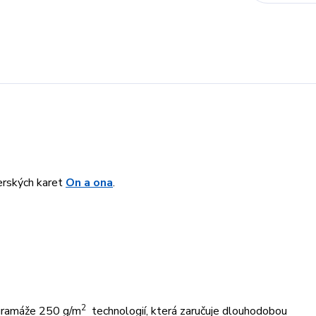
nerských karet
On a ona
.
2
 gramáže 250 g/m
technologií, která zaručuje dlouhodobou