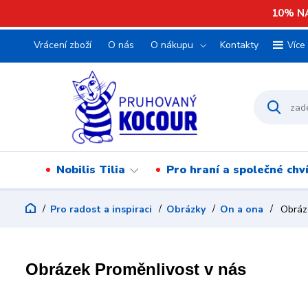
10% NA
Vrácení zboží
O nás
O nákupu
Kontakty
Více
Nobilis Tilia
Pro hraní a společné chv
Pro radost a inspiraci
Obrázky
On a ona
Obráze
Obrázek Proměnlivost v nás