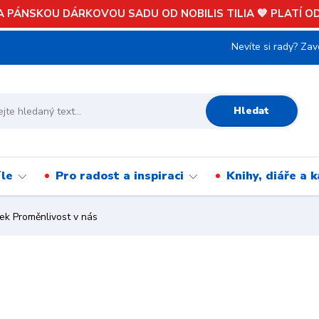
 PÁNSKOU DÁRKOVOU SADU OD NOBILIS TILIA 💙 PLATÍ OD 
Nevíte si rady? Zav
Hledat
íle
Pro radost a inspiraci
Knihy, diáře a 
k Proměnlivost v nás