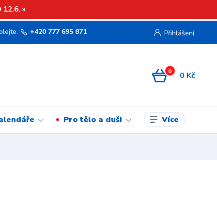
12.6. »
olejte.
+420 777 695 871
Přihlášení
0
0 Kč
Více
kalendáře
Pro tělo a duši