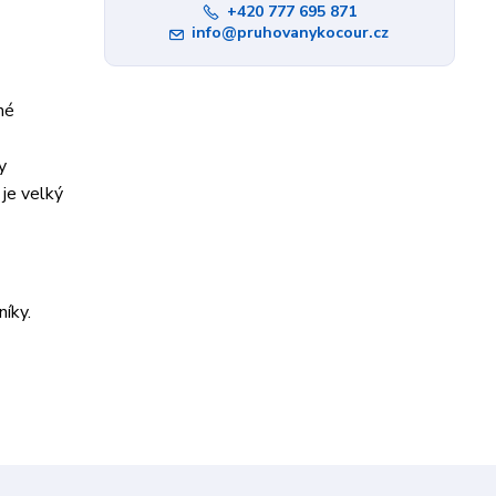
+420 777 695 871
info@pruhovanykocour.cz
né
y
je velký
íky.