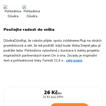
Posílejte radost do světa
DůvěraDůvěřuji, že cokoliv přijde, spolu zvládneme.Pluji na vlnách
proměnlivosti a vím, že mě podržíš, když bude třeba.Stejně jako já
podržím tebe. Pohlednice vytvořená z ilustrace k mému projektu
inspiračních partnerských karet On a ona. Zezadu je inspirační
text a pohlednicové linky. Formát 11,4 x...
celý popis
26 Kč
/
ks
21 Kč
bez DPH