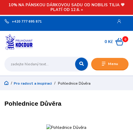
10% NA PÁNSKOU DÁRKOVOU SADU OD NOBILIS TILIA 💙
PLATÍ OD 12.6. »
+420 777 695 871
0
0 Kč
Menu
Pro radost a inspiraci
Pohlednice Důvěra
Pohlednice Důvěra