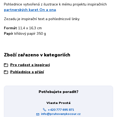
Pohlednice vytvořená z ilustrace k mému projektu inspiračních
partnerských karet On a ona
.
Zezadu je inspirační text a pohlednicové linky.
Formát
11,4 x 16,3 cm
Papír
křídový papír 350 g
Zboží zařazeno v kategoriích
Pro radost a inspiraci
Pohlednice a přání
Potřebujete poradit?
Vlasta Prostá
+420 777 695 871
info@pruhovanykocour.cz