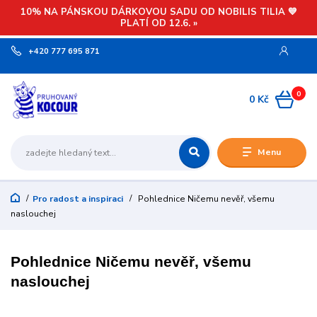
10% NA PÁNSKOU DÁRKOVOU SADU OD NOBILIS TILIA 💙
PLATÍ OD 12.6. »
+420 777 695 871
0
0 Kč
Menu
Pro radost a inspiraci
Pohlednice Ničemu nevěř, všemu
naslouchej
Pohlednice Ničemu nevěř, všemu
naslouchej