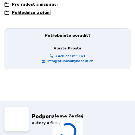
Pro radost a inspiraci
Pohlednice a přání
Potřebujete poradit?
Vlasta Prostá
+420 777 695 871
info@pruhovanykocour.cz
Podporujeme české
autory a firmy