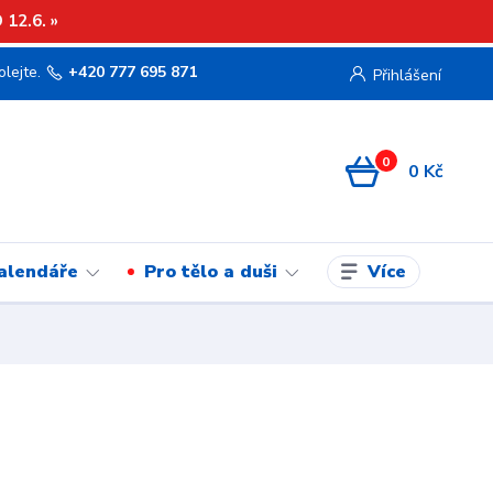
12.6. »
olejte.
+420 777 695 871
Přihlášení
0
0 Kč
Více
kalendáře
Pro tělo a duši