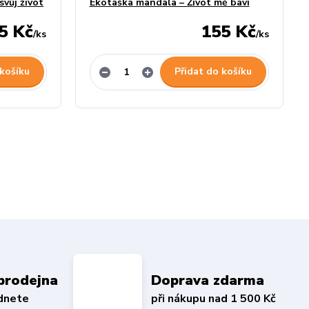
vůj život
Ekotaška mandala – Život mě baví
5 Kč
155 Kč
/
ks
/
ks
 košíku
Přidat do košíku
prodejna
Doprava zdarma
édnete
při nákupu nad 1 500 Kč