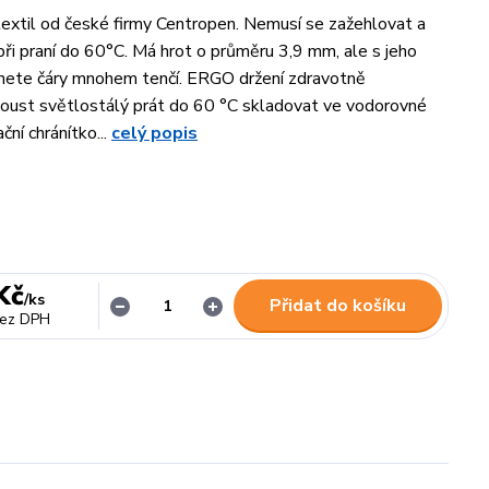
textil od české firmy Centropen. Nemusí se zažehlovat a
ři praní do 60°C. Má hrot o průměru 3,9 mm, ale s jeho
nete čáry mnohem tenčí. ERGO držení zdravotně
oust světlostálý prát do 60 °C skladovat ve vodorovné
ční chránítko...
celý popis
Kč
/
ks
Přidat do košíku
ez DPH