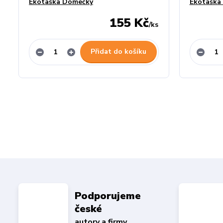
Ekotaška Domečky
Ekotaška 
155 Kč
/
ks
Přidat do košíku
Podporujeme
české
autory a firmy