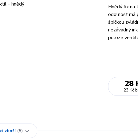
Hnědý fix na 
odolnost má p
špičkou zvlád
nezávadný ink
poloze ventila
28 
23 Kč
b
cí zboží
5