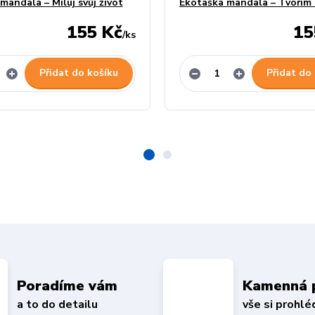
mandala – Miluj svůj život
Ekotaška mandala – Tvořím s
155 Kč
15
/
ks
Přidat do košíku
Přidat do
Poradíme vám
Kamenná 
a to do detailu
vše si prohl