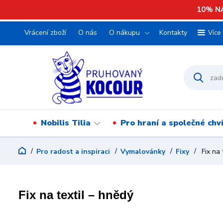
10% NA
Vrácení zboží
O nás
O nákupu
Kontakty
Více
Nobilis Tilia
Pro hraní a společné chv
Pro radost a inspiraci
Vymalovánky
Fixy
Fix na 
Fix na textil – hnědý