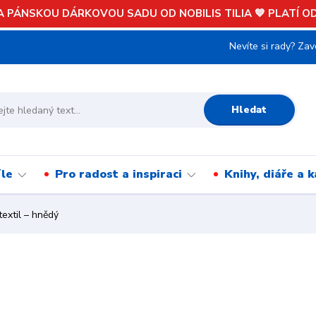
 PÁNSKOU DÁRKOVOU SADU OD NOBILIS TILIA 💙 PLATÍ OD 
Nevíte si rady? Zav
Hledat
íle
Pro radost a inspiraci
Knihy, diáře a 
textil – hnědý