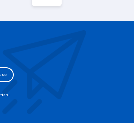
t se
tteru.