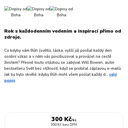
Rok s každodenním vedením a inspirací přímo od
zdroje.
Co kdyby vám Bůh (světlo, láska, vyšší já) posílal každý den
osobní vzkaz a v něm vás povzbuzoval a provázel na cestě
životem? Přesně touto otázkou se zabýval Will Bowen, autor
bestselleru Svět bez stížností, když se probíral záplavou e-mailů.
Jak by bylo skvělé, kdyby Bůh mohl všem poslat každý d...
celý
popis
300 Kč
/
ks
300 Kč
bez DPH