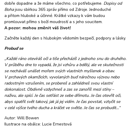
dobře dopadne a že máme všechno, co potřebujeme.
Dopisy od
Boha
jsou sbírkou 365 zpráv přímo od Zdroje. Jednoduché
a přitom hluboké a účinné. Krátké vzkazy k vám budou
promlouvat přímo s boží moudrostí a s jeho soucitem.
A pozor: mohou změnit váš život!
Začněte každý den s hlubokým vědomím bezpečí, podpory a lásky.
Probuď se
„Každé ráno otevíráš oči a tiše přecházíš z jednoho snu do druhého.
V průběhu dne to vypadá, že jsi vzhůru a bdělý, ale ve skutečnosti
se necháváš unášet mořem svých vlastních myšlenek a obav.
V prchavých okamžicích, vyvolaných buď náročnou výzvou nebo
radostným vzrušením, se probereš a zahlédneš svou vlastní
dokonalost. Obdivně vzdychneš a zas se zanoříš mezi stíny –
naživu, ale spící. Je čas setřást ze sebe dřímotu. Je čas otevřít oči,
abys spatřil svět takový, jak já jej vidím. Je čas povstat, vztyčit se
v celé výšce tvého ducha a kráčet ve světle. Je čas se probudit…“
Autor: Will Bowen
Ilustrace na obálce: Lucie Ernestová