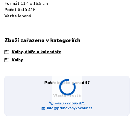
Formát
11,4 x 16,9 cm
Počet listů
416
Vazba
lepená
Zboží zařazeno v kategoriích
Knihy, diáře a kalendáře
Knihy
Potřebujete poradit?
Vlasta Prostá
+420 777 695 871
info@pruhovanykocour.cz