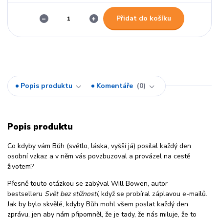
Přidat do košíku
Popis produktu
Komentáře
0
Popis produktu
Co kdyby vám Bůh (světlo, láska, vyšší já) posílal každý den
osobní vzkaz a v něm vás povzbuzoval a provázel na cestě
životem?
Přesně touto otázkou se zabýval Will Bowen, autor
bestselleru
Svět bez stížností
, když se probíral záplavou e-mailů.
Jak by bylo skvělé, kdyby Bůh mohl všem poslat každý den
zprávu, jen aby nám připomněl, že je tady, že nás miluje, že to