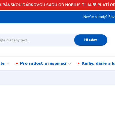
 PÁNSKOU DÁRKOVOU SADU OD NOBILIS TILIA 💙 PLATÍ OD 
Nevíte si rady? Zav
Hledat
íle
Pro radost a inspiraci
Knihy, diáře a 