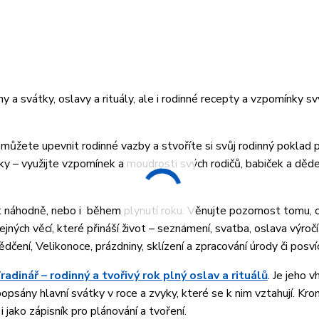
 a svátky, oslavy a rituály, ale i rodinné recepty a vzpomínky s
omůžete upevnit rodinné vazby a stvoříte si svůj rodinný poklad p
dky – využijte vzpomínek a moudrosti svých rodičů, babiček a děd
at náhodně, nebo i během plynutí roku. Věnujte pozornost tomu, c
ých věcí, které přináší život – seznámení, svatba, oslava výročí
dčení, Velikonoce, prázdniny, sklízení a zpracování úrody či posvíc
radinář – rodinný a tvořivý rok plný oslav a rituálů
. Je jeho 
opsány hlavní svátky v roce a zvyky, které se k nim vztahují. Kron
 jako zápisník pro plánování a tvoření.