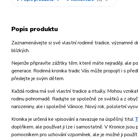
Popis produktu
Zaznamenávejte si své vlastní rodinné tradice, významné dny
blízkých.
Nejenže připravíte zážitky těm, které máte nejraději, ale p
generace. Rodinná kronika tradic Vás může propojit i s pře
předejte je svým dětem.
Každá rodina má své vlastní tradice a rituály. Mohou vznik
rodinu pohromadě. Radujte se společně ze svátků a z obyčejn
narozeniny, ale i společné Vánoce, Nový rok, pololetní vysvě
Kronika je určená ke vpisování a navazuje na úspěšný titul
T
doplňkem, ale používat ji lze i samostatně. V Kronice jsou p
pomocníkem pro uchování vzpomínek, ale je možné ji použít i