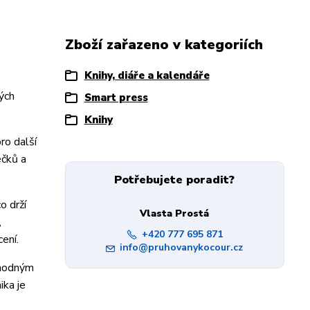
Zboží zařazeno v kategoriích
Knihy, diáře a kalendáře
vých
Smart press
Knihy
ro další
ečků a
Potřebujete poradit?
o drží
Vlasta Prostá
,
+420 777 695 871
ení.
info@pruhovanykocour.cz
vhodným
ika je