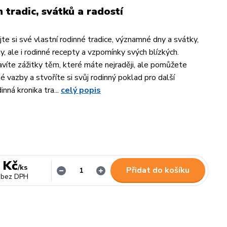
 tradic, svátků a radostí
e si své vlastní rodinné tradice, významné dny a svátky,
ly, ale i rodinné recepty a vzpomínky svých blízkých.
avíte zážitky těm, které máte nejraději, ale pomůžete
é vazby a stvoříte si svůj rodinný poklad pro další
nná kronika tra...
celý popis
 Kč
/
ks
Přidat do košíku
bez DPH