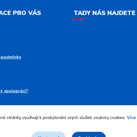
ACE PRO VÁS
TADY NÁS NAJDETE
 podmínky
at spolupráci?
é stránky využívají k poskytování svých služeb soubory cookies.
Více
Upravit sběr cookies.