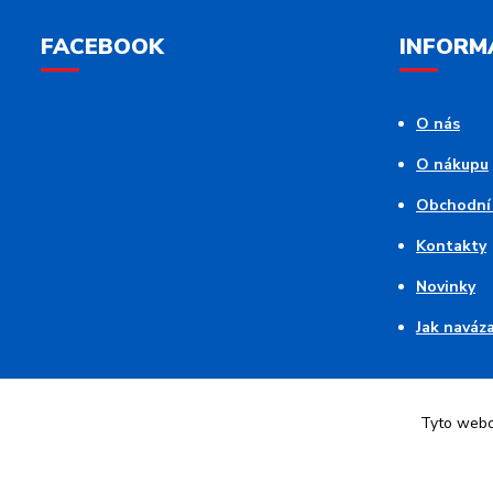
FACEBOOK
INFORM
O nás
O nákupu
Obchodní
Kontakty
Novinky
Jak naváz
Tyto webov