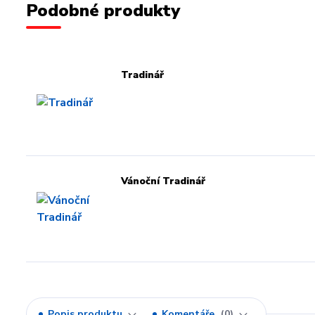
Podobné produkty
Tradinář
Vánoční Tradinář
Popis produktu
Komentáře
0