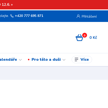
12.6. »
olejte.
+420 777 695 871
Přihlášení
0
0 Kč
Více
kalendáře
Pro tělo a duši