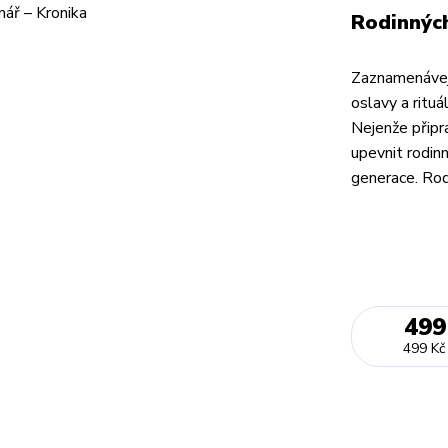
Rodinných
Zaznamenávejt
oslavy a rituá
Nejenže připr
upevnit rodinn
generace. Rodi
499
499 Kč