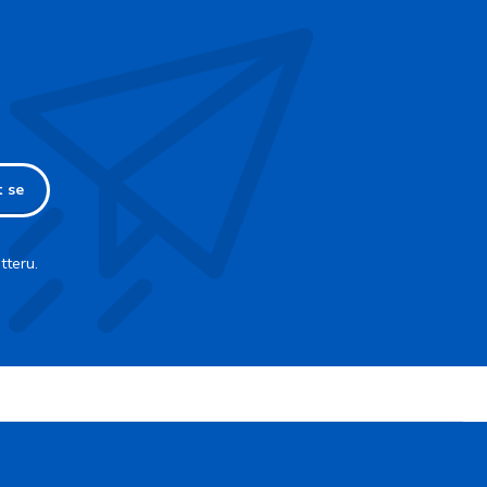
t se
tteru.