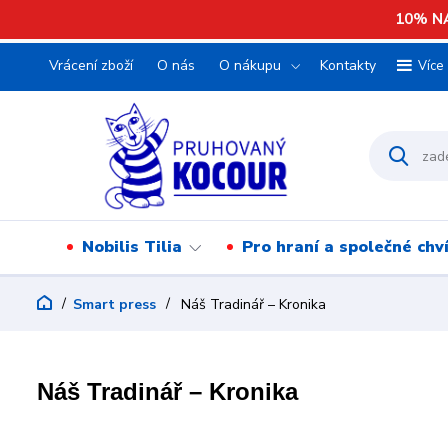
10% NA
Vrácení zboží
O nás
O nákupu
Kontakty
Více
Nobilis Tilia
Pro hraní a společné chv
Smart press
Náš Tradinář – Kronika
Náš Tradinář – Kronika